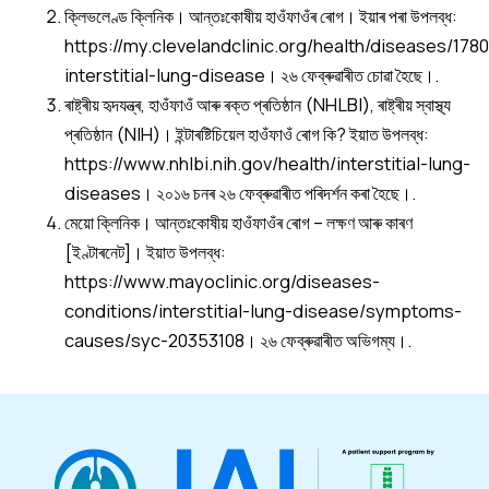
ক্লিভলেণ্ড ক্লিনিক। আন্তঃকোষীয় হাওঁফাওঁৰ ৰোগ। ইয়াৰ পৰা উপলব্ধ:
https://my.clevelandclinic.org/health/diseases/178
interstitial-lung-disease। ২৬ ফেব্ৰুৱাৰীত চোৱা হৈছে।.
ৰাষ্ট্ৰীয় হৃদযন্ত্ৰ, হাওঁফাওঁ আৰু ৰক্ত প্ৰতিষ্ঠান (NHLBI), ৰাষ্ট্ৰীয় স্বাস্থ্য
প্ৰতিষ্ঠান (NIH)। ইন্টাৰষ্টিচিয়েল হাওঁফাওঁ ৰোগ কি? ইয়াত উপলব্ধ:
https://www.nhlbi.nih.gov/health/interstitial-lung-
diseases। ২০১৬ চনৰ ২৬ ফেব্ৰুৱাৰীত পৰিদৰ্শন কৰা হৈছে।.
মেয়ো ক্লিনিক। আন্তঃকোষীয় হাওঁফাওঁৰ ৰোগ – লক্ষণ আৰু কাৰণ
[ইণ্টাৰনেট]। ইয়াত উপলব্ধ:
https://www.mayoclinic.org/diseases-
conditions/interstitial-lung-disease/symptoms-
causes/syc-20353108। ২৬ ফেব্ৰুৱাৰীত অভিগম্য।.