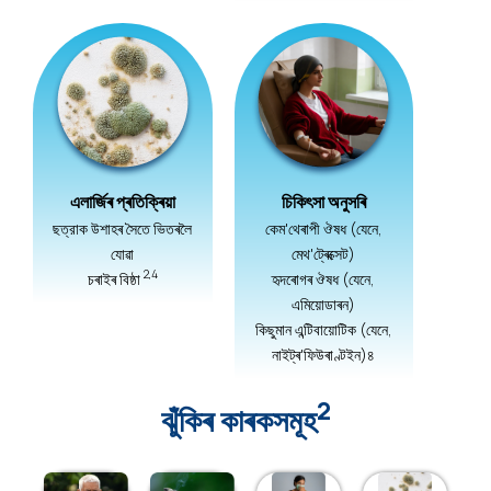
এলার্জিৰ প্ৰতিক্ৰিয়া
চিকিৎসা অনুসৰি
ছত্রাক উশাহৰ সৈতে ভিতৰলৈ
কেম'থেৰাপী ঔষধ (যেনে,
যোৱা
মেথ'ট্ৰেক্সেট)
2,4
চৰাইৰ বিষ্ঠা
হৃদৰোগৰ ঔষধ (যেনে,
এমিয়োডাৰন)
কিছুমান এন্টিবায়োটিক (যেনে,
নাইট্ৰ'ফিউৰাণ্টইন)৪
2
ঝুঁকিৰ কাৰকসমূহ