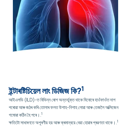
1
ইন্টাৰষ্টিচিয়েল লাং ডিজিজ কি?
আইএলডি (ILD)-ত বিভিন্ন ৰোগ অন্তৰ্ভুক্ত থাকে যিবোৰে হাওঁফাওঁত দাগ
পৰোৱা আৰু জঠৰ কৰি তোলাৰ ফলত উশাহ-নিশাহ লোৱা আৰু তেজলৈ অক্সিজেন
1
গমোৱা কঠিন হৈ পৰে।.
1
ক্ষতিটো সাধাৰণতে অপূৰণীয় হয় আৰু ক্ৰমান্বয়ে বেয়া হোৱাৰ প্ৰৱণতা থাকে।.