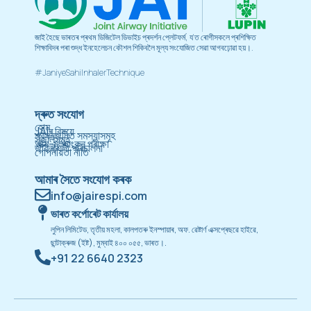
জাই হৈছে ভাৰতৰ প্ৰথম ডিজিটেল ডিভাইচ প্ৰদৰ্শন প্লেটফৰ্ম, য'ত ৰোগীসকলে প্ৰশিক্ষিত
শিক্ষাবিদৰ পৰা শুদ্ধ ইনহেলেচন কৌশল শিকিবলৈ মূল্য সংযোজিত সেৱা আগবঢ়োৱা হয়।.
#JaniyeSahiInhalerTechnique
দ্ৰুত সংযোগ
হোম
JAIৰ বিষয়ে
শ্বসনজনিত সমস্যাসমূহ
সঁজুলিসমূহ
আত্ম-মূল্যাংকন পৰীক্ষা
জীৱনশৈলী পৰিচালনা
গোপনীয়তা নীতি
আমাৰ সৈতে সংযোগ কৰক
info@jairespi.com
ভাৰত কৰ্পোৰেট কাৰ্যালয়
লুপিন লিমিটেড, তৃতীয় মহলা, কালপতৰু ইনস্পায়াৰ, অফ. ৱেষ্টাৰ্ণ এক্সপ্ৰেছৱে হাইৱে,
ছান্টাক্ৰুজ (ইষ্ট), মুম্বাই ৪০০ ০৫৫, ভাৰত।.
+91 22 6640 2323