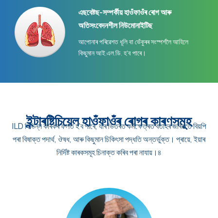
এছবেষ্টছ-সম্পৰ্কীয় হাওঁফাওঁৰ ৰোগ আৰু
অতিসংবেদনশীল নিউমোনাইটিছ
আপোনাৰ পৰিৱেশত ধূলি বা ভেঁকুৰৰ সংস্পৰ্শলৈ আহিলে
কিছুমান আই.এল.ডি. হ'ব পাৰে।
ইন্টাৰষ্টিচিয়েল হাওঁফাওঁৰ ৰোগৰ কাৰণসমূহ
ILD বিভিন্ন কাৰকৰ ফলত হ'ব পাৰে, যাৰ ভিতৰত কৰ্মক্ষেত্ৰত বতাহৰ জৰিয়তে বিয়পি
পৰা বিষাক্ত পদাৰ্থ, ঔষধ, আৰু কিছুমান চিকিৎসা পদ্ধতি অন্তৰ্ভুক্ত। প্ৰায়ে, ইয়াৰ
নিৰ্দিষ্ট কাৰকসমূহ চিনাক্ত কৰিব পৰা নাযায়।৪