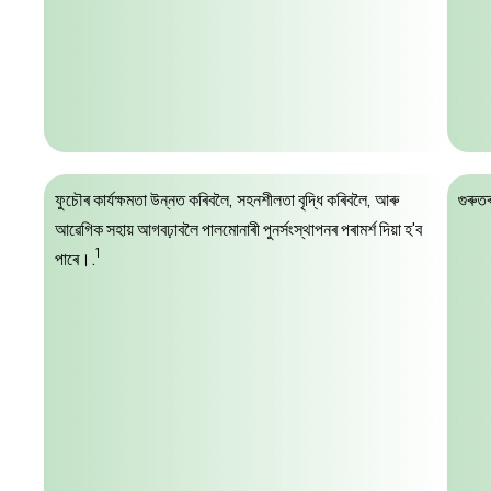
ফুচৌৰ কাৰ্যক্ষমতা উন্নত কৰিবলৈ, সহনশীলতা বৃদ্ধি কৰিবলৈ, আৰু
গুৰুত
আৱেগিক সহায় আগবঢ়াবলৈ পালমোনাৰী পুনৰ্সংস্থাপনৰ পৰামৰ্শ দিয়া হ'ব
1
পাৰে।.