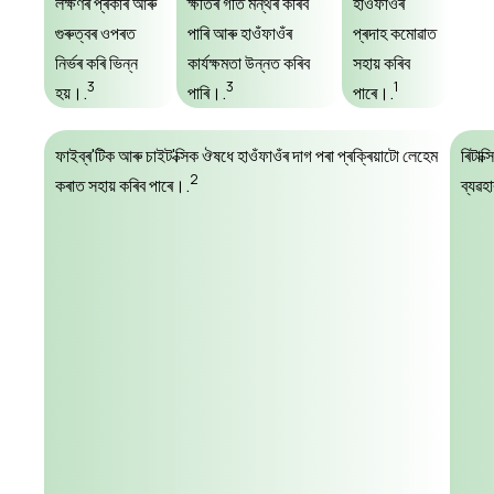
লক্ষণৰ প্ৰকাৰ আৰু
ক্ষতিৰ গতি মন্থৰ কৰিব
হাওঁফাওঁৰ
গুৰুত্বৰ ওপৰত
পাৰি আৰু হাওঁফাওঁৰ
প্ৰদাহ কমোৱাত
নিৰ্ভৰ কৰি ভিন্ন
কাৰ্যক্ষমতা উন্নত কৰিব
সহায় কৰিব
3
3
1
হয়।.
পাৰি।.
পাৰে।.
ফাইব্ৰ'টিক আৰু চাইট'ক্সিক ঔষধে হাওঁফাওঁৰ দাগ পৰা প্ৰক্ৰিয়াটো লেহেম
ৰিটাক
2
কৰাত সহায় কৰিব পাৰে।.
ব্যৱহ