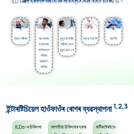
2
ILD ৰ নিৰ্ণয় সাধাৰণতে নিম্নলিখিত পৰীক্ষাসমূহৰ ওপৰত ভিত্তি কৰি কৰা হয়:
ৰক্ত পৰীক্ষা
আপোনাৰ
ফুচুৰ ইমেজিং
ব্ৰংক'স্ক'পি
বায়'প্সি
হাওঁফাওঁৰ
পৰীক্ষা যেনে
কাৰ্যক্ষমতা
বুকুৰ এক্স-ৰে
পৰীক্ষা
কৰিবলৈ
পৰীক্ষা
1,2,3
ইন্টাৰষ্টিচিয়েল হাওঁফাওঁৰ ৰোগৰ ব্যৱস্থাপনা
ILDs-ৰ চিকিৎসা
আগতীয়া চিকিৎসাৰ দ্বাৰা
কৰ্টিকষ্টেৰইডে