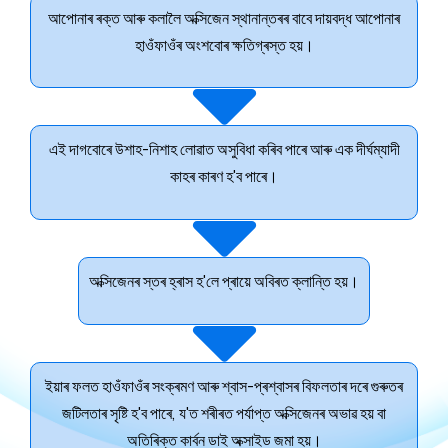
আপোনাৰ ৰক্ত আৰু কলালৈ অক্সিজেন স্থানান্তৰৰ বাবে দায়বদ্ধ আপোনাৰ
হাওঁফাওঁৰ অংশবোৰ ক্ষতিগ্ৰস্ত হয়।
এই দাগবোৰে উশাহ-নিশাহ লোৱাত অসুবিধা কৰিব পাৰে আৰু এক দীৰ্ঘম্যাদী
কাহৰ কাৰণ হ'ব পাৰে।
অক্সিজেনৰ স্তৰ হ্ৰাস হ'লে প্ৰায়ে অবিৰত ক্লান্তি হয়।
ইয়াৰ ফলত হাওঁফাওঁৰ সংক্ৰমণ আৰু শ্বাস-প্ৰশ্বাসৰ বিফলতাৰ দৰে গুৰুতৰ
জটিলতাৰ সৃষ্টি হ'ব পাৰে, য'ত শৰীৰত পৰ্যাপ্ত অক্সিজেনৰ অভাৱ হয় বা
অতিৰিক্ত কাৰ্বন ডাই অক্সাইড জমা হয়।