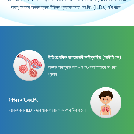
অৱস্থাৰ দৰে কাৰকৰ দ্বাৰা বিভিন্ন প্ৰকাৰৰ আই.এল.ডি. (ILDs) হ'ব পাৰে।
ইডিওপেথিক পালমোনাৰী ফাইব্ৰ'ছিছ (আইপিএফ)
অজ্ঞাত কাৰণযুক্ত আই.এল.ডি.-ৰ আটাইতকৈ সাধাৰণ
প্ৰকাৰ
শৈশৱৰ আই.এল.ডি.
বয়স্কসকলৰ ILD-ৰ দৰে একে বা বেলেগ কাৰণ থাকিব পাৰে।