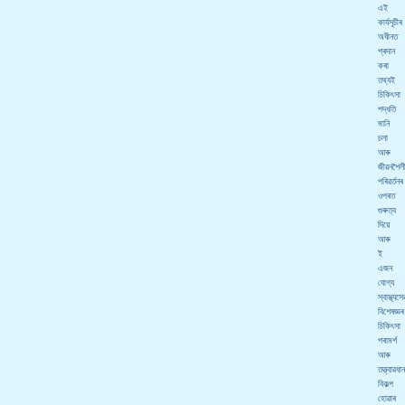
এই
কাৰ্যসূচীৰ
অধীনত
প্ৰদান
কৰা
তথ্যই
চিকিৎসা
পদ্ধতি
মানি
চলা
আৰু
জীৱনশৈল
পৰিৱৰ্তনৰ
ওপৰত
গুৰুত্ব
দিয়ে
আৰু
ই
এজন
যোগ্য
স্বাস্থ্যসে
বিশেষজ্ঞৰ
চিকিৎসা
পৰামৰ্শ
আৰু
তত্ত্বাৱধা
বিকল্প
হোৱাৰ