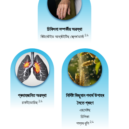
চিকিৎসা সম্পৰ্কীয় অৱস্থা
2,4
ৰিউমেটইড আৰ্থ্ৰাইটিছ স্ক্লেৰ'ডাৰ্মা
প্ৰদাহজনিত অৱস্থা
নিৰ্দিষ্ট কিছুমান পদাৰ্থ উশাহৰ
2,4
চাৰ্কইডোচিছ
সৈতে গ্ৰহণ
এছবেষ্টছ
চিলিকা
2,4
শস্যৰ ধূলি