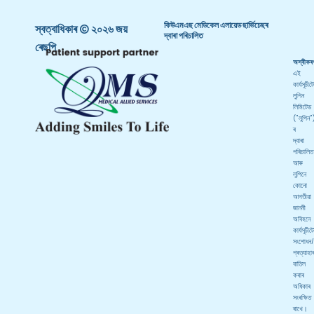
কিউএমএছ মেডিকেল এলায়েড ছাৰ্ভিচেছৰ
স্বত্বাধিকাৰ © ২০২৬ জয়
দ্বাৰা পৰিচালিত
ৰেছপি
অস্বীকৰ
এই
কাৰ্যসূচীট
লুপিন
লিমিটেড
("লুপিন"
ৰ
দ্বাৰা
পৰিচালিত
আৰু
লুপিনে
কোনো
আগতীয়া
জাননী
অবিহনে
কাৰ্যসূচীট
সংশোধন/
প্ৰত্যাহা
বাতিল
কৰাৰ
অধিকাৰ
সংৰক্ষিত
ৰাখে।