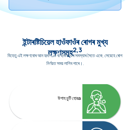
ইন্টাৰষ্টিচিয়েল হাওঁফাওঁৰ ৰোগৰ মুখ্য
2,3
লক্ষণসমূহ
যিহেতু এই লক্ষণবোৰ আন হৃদপিণ্ড বা হাওঁফাওঁৰ সমস্যাৰ সৈতে একে, সেয়েহে ৰোগ
নিৰ্ণয়ত সময় লাগিব পাৰে।.
উশাহ চুটি হোৱa