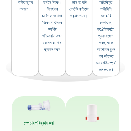
পানীত ডুবাব
হ’বলৈ দিয়ক।
ভাল হয় যদি
অতিৰিক্ত
নালাগে।
পিনহ’লৰ
গোটেই ৰাতিটো
পানীখিনি
চাৰিওফালে থকা
শুকুৱাব পাৰে।
জোকাৰি
যিকোনো ঔষধৰ
পেলাওক,
অৱশিষ্ট
কণ্টেইনাৰটো
আঁতৰাবলৈ এখন
পুনৰ সংযোগ
কোমল কাপোৰ
কৰক, আৰু
ব্যৱহাৰ কৰক
আপোনাৰ মুখৰ
পৰা আঁতৰত
দুবাৰ টেষ্ট স্প্ৰে’
কৰি লওক।
স্পেচাৰ পৰিষ্কাৰ কৰা