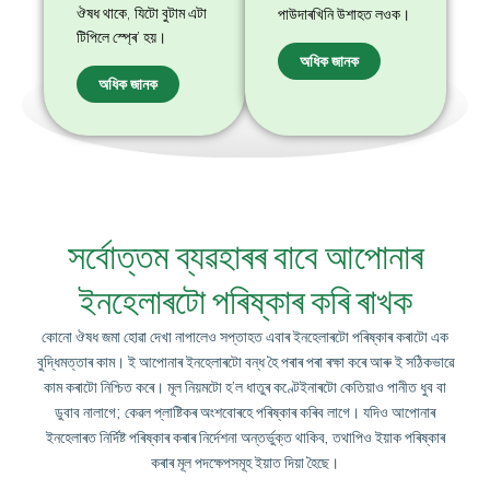
ঔষধ থাকে, যিটো বুটাম এটা
পাউদাৰখিনি উশাহত লওক।
টিপিলে স্প্ৰে’ হয়।
অধিক জানক
অধিক জানক
সৰ্বোত্তম ব্যৱহাৰৰ বাবে আপোনাৰ
ইনহেলাৰটো পৰিষ্কাৰ কৰি ৰাখক
কোনো ঔষধ জমা হোৱা দেখা নাপালেও সপ্তাহত এবাৰ ইনহেলাৰটো পৰিষ্কাৰ কৰাটো এক
বুদ্ধিমত্তাৰ কাম। ই আপোনাৰ ইনহেলাৰটো বন্ধ হৈ পৰাৰ পৰা ৰক্ষা কৰে আৰু ই সঠিকভাৱে
কাম কৰাটো নিশ্চিত কৰে। মূল নিয়মটো হ’ল ধাতুৰ কণ্টেইনাৰটো কেতিয়াও পানীত ধুব বা
ডুবাব নালাগে; কেৱল প্লাষ্টিকৰ অংশবোৰহে পৰিষ্কাৰ কৰিব লাগে। যদিও আপোনাৰ
ইনহেলাৰত নিৰ্দিষ্ট পৰিষ্কাৰ কৰাৰ নিৰ্দেশনা অন্তৰ্ভুক্ত থাকিব, তথাপিও ইয়াক পৰিষ্কাৰ
কৰাৰ মূল পদক্ষেপসমূহ ইয়াত দিয়া হৈছে।