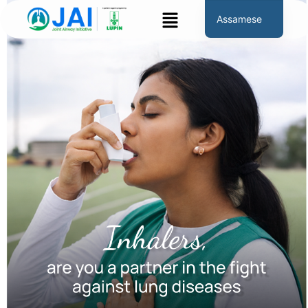
বিষয়বস্তুলৈ
মেনু
Assamese
যাওক
English
Hindi
Marathi
Gujarati
Tamil
Malayalam
Telugu
Bengali
Panjabi
Occitan