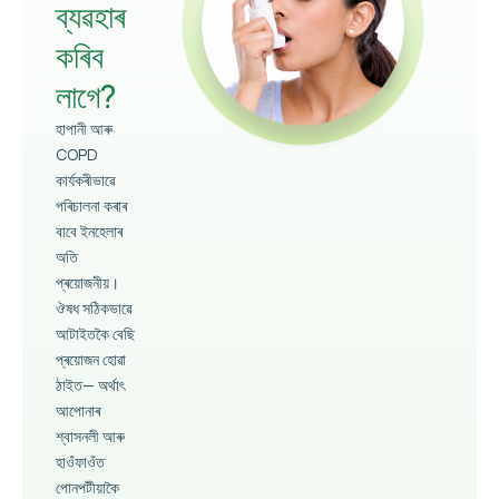
ব্যৱহাৰ
কৰিব
লাগে?
হাপানী আৰু
COPD
কাৰ্যকৰীভাৱে
পৰিচালনা কৰাৰ
বাবে ইনহেলাৰ
অতি
প্ৰয়োজনীয়।
ঔষধ সঠিকভাৱে
আটাইতকৈ বেছি
প্ৰয়োজন হোৱা
ঠাইত— অৰ্থাৎ
আপোনাৰ
শ্বাসনলী আৰু
হাওঁফাওঁত
পোনপটীয়াকৈ