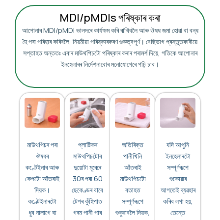
MDI/pMDIs পৰিষ্কাৰ কৰা
আপোনাৰ MDI/pMDI ভালদৰে কাৰ্যক্ষম কৰি ৰাখিবলৈ আৰু ঔষধ জমা হোৱা বা বন্ধ
হৈ পৰা পৰিহাৰ কৰিবলৈ, নিয়মীয়া পৰিষ্কাৰকৰণ গুৰুত্বপূৰ্ণ। বেছিভাগ প্ৰস্তুতকাৰীয়ে
সপ্তাহত অন্ততঃ এবাৰ মাউথপিচটো পৰিষ্কাৰ কৰাৰ পৰামৰ্শ দিয়ে, গতিকে আপোনাৰ
ইনহেলাৰৰ নিৰ্দেশনাবোৰ মনোযোগেৰে পঢ়ি চাব।
মাউথপিচৰ পৰা
প্লাষ্টিকৰ
অতিৰিক্ত
যদি আপুনি
ঔষধৰ
মাউথপিচটোৰ
পানীখিনি
ইনহেলাৰটো
কণ্টেইনাৰ আৰু
দুয়োটা মূৰেৰে
আঁতৰাই
সম্পূৰ্ণৰূপে
কেপটো আঁতৰাই
30ৰ পৰা 60
মাউথপিচটো
শুকোৱাৰ
দিয়ক।
ছেকেণ্ডৰ বাবে
বতাহত
আগতেই ব্যৱহাৰ
কণ্টেইনাৰটো
টেপৰ কুঁহিপাত
সম্পূৰ্ণৰূপে
কৰিব লগা হয়,
ধুব নালাগে বা
গৰম পানী পাৰ
শুকুৱাবলৈ দিয়ক,
তেন্তে