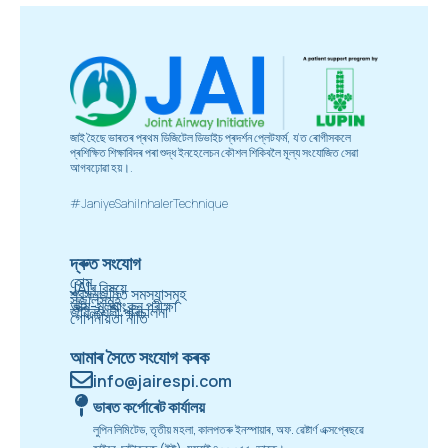
জাই হৈছে ভাৰতৰ প্ৰথম ডিজিটেল ডিভাইচ প্ৰদৰ্শন প্লেটফৰ্ম, য'ত ৰোগীসকলে
প্ৰশিক্ষিত শিক্ষাবিদৰ পৰা শুদ্ধ ইনহেলেচন কৌশল শিকিবলৈ মূল্য সংযোজিত সেৱা
আগবঢ়োৱা হয়।.
#JaniyeSahiInhalerTechnique
দ্ৰুত সংযোগ
হোম
JAIৰ বিষয়ে
শ্বসনজনিত সমস্যাসমূহ
সঁজুলিসমূহ
আত্ম-মূল্যাংকন পৰীক্ষা
জীৱনশৈলী পৰিচালনা
গোপনীয়তা নীতি
আমাৰ সৈতে সংযোগ কৰক
info@jairespi.com
ভাৰত কৰ্পোৰেট কাৰ্যালয়
লুপিন লিমিটেড, তৃতীয় মহলা, কালপতৰু ইনস্পায়াৰ, অফ. ৱেষ্টাৰ্ণ এক্সপ্ৰেছৱে