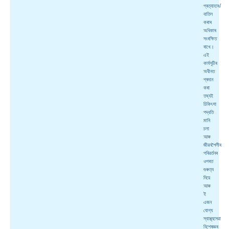
প্ৰত্যাহাৰ/
বাতিল
কৰাৰ
অধিকাৰ
সংৰক্ষিত
ৰাখে।
এই
কাৰ্যসূচীৰ
অধীনত
প্ৰদান
কৰা
তথ্যই
চিকিৎসা
পদ্ধতি
মানি
চলা
আৰু
জীৱনশৈলীৰ
পৰিৱৰ্তনৰ
ওপৰত
গুৰুত্ব
দিয়ে
আৰু
ই
এজন
যোগ্য
স্বাস্থ্যসেৱা
বিশেষজ্ঞৰ