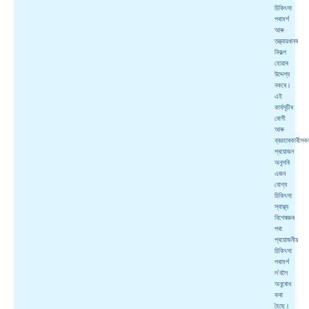
চিকিৎসা
পৰামৰ্শ
আৰু
তত্ত্বাৱধানৰ
বিকল্প
হোৱাৰ
উদ্দেশ্য
নকৰে।
এই
কাৰ্যসূচীৰ
ৰোগী
আৰু
ব্যৱহাৰকাৰীস
প্ৰয়োজন
অনুসৰি
এজন
যোগ্য
চিকিৎসা
স্বাস্থ্য
বিশেষজ্ঞৰ
পৰা
প্ৰয়োজনীয়
চিকিৎসা
পৰামৰ্শ
ল'বলৈ
অনুৰোধ
কৰা
হৈছে।