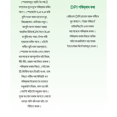
স্পেচাৰসমূহ প্ৰতি 1ৰ পৰা 2
DPI পৰিষ্কাৰ কৰা
সপ্তাহৰ মূৰে মূৰে পৰিষ্কাৰ কৰিব
লাগে। স্পেচাৰটো খণ্ড খণ্ড কৰি
বেছিভাগ DPI চাবোন আৰু পানীৰে
খুলি লওক আৰু হাতেৰে ধুব,
ধুব নালাগে। ইয়ার পৰিৱৰ্তে
ডিছৱাছাৰত কেতিয়াও নধুব।
মাউথপিচটো এখন শুকান
আপুনি অলপ সাধাৰণ ঘৰুৱা
কাপোৰেৰে পৰিষ্কাৰ কৰক।
আয়নিক ডিটাৰ্জেণ্টৰ সৈতে ঠাণ্ডা
পৰিষ্কাৰ কৰাৰ বিষয়ে অধিক
বা কুঁহিপাত গৰম টেপৰ পানী
সবিশেষ জানিবলৈ আপোনাৰ
ব্যৱহাৰ কৰিব পাৰে। এইটো
ইনহেলাৰৰ নিৰ্দেশনাসমূহ চাওক।
পানীত ডুবি থকা অৱস্থাতে,
স্পেচাৰৰ অংশবোৰ এখন কোমল
কাপোৰেৰে আলফুলকৈ মচি দিয়ক,
ঘঁহি ঘঁহি ধোৱাৰ পৰা বিৰত থাকক।
পৰিষ্কাৰ কৰাৰ পিছত, সেইবোৰ
15 মিনিটৰ বাবে তিয়াই থওক, তাৰ
পিছত পানীৰ পৰা উলিয়াই খন
পৰিষ্কাৰ টাৱেলত থৈ বতাহত
শুকুৱাবলৈ দিয়ক, ভাল হয় যদি
গোটেই ৰাতিটো শুকুৱাব পাৰে।
পুনৰ সংযোগ কৰাৰ আগতে কোনো
ভাল্ভ লাগি ধৰি থকা নাই তো
নিশ্চিত কৰক।