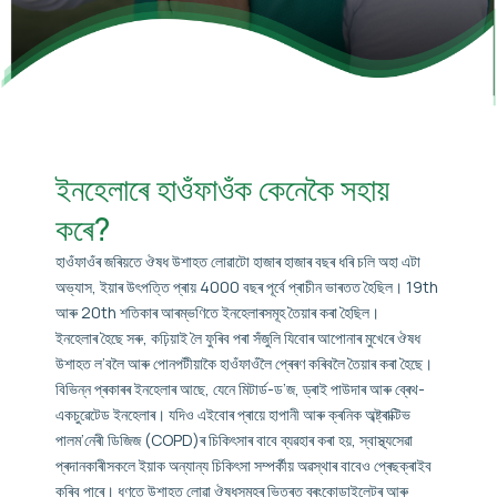
ইনহেলাৰে হাওঁফাওঁক কেনেকৈ সহায়
কৰে?
হাওঁফাওঁৰ জৰিয়তে ঔষধ উশাহত লোৱাটো হাজাৰ হাজাৰ বছৰ ধৰি চলি অহা এটা
অভ্যাস, ইয়াৰ উৎপত্তি প্ৰায় 4000 বছৰ পূৰ্বে প্ৰাচীন ভাৰতত হৈছিল। 19th
আৰু 20th শতিকাৰ আৰম্ভণিতে ইনহেলাৰসমূহ তৈয়াৰ কৰা হৈছিল।
ইনহেলাৰ হৈছে সৰু, কঢ়িয়াই লৈ ফুৰিব পৰা সঁজুলি যিবোৰ আপোনাৰ মুখেৰে ঔষধ
উশাহত ল’বলৈ আৰু পোনপটীয়াকৈ হাওঁফাওঁলৈ প্ৰেৰণ কৰিবলৈ তৈয়াৰ কৰা হৈছে।
বিভিন্ন প্ৰকাৰৰ ইনহেলাৰ আছে, যেনে মিটাৰ্ড-ড’জ, ড্ৰাই পাউদাৰ আৰু ব্ৰেথ-
একচুৱেটেড ইনহেলাৰ। যদিও এইবোৰ প্ৰায়ে হাপানী আৰু ক্ৰনিক অব্ষ্ট্ৰাক্টিভ
পালম’নেৰী ডিজিজ (COPD)ৰ চিকিৎসাৰ বাবে ব্যৱহাৰ কৰা হয়, স্বাস্থ্যসেৱা
প্ৰদানকাৰীসকলে ইয়াক অন্যান্য চিকিৎসা সম্পৰ্কীয় অৱস্থাৰ বাবেও প্ৰেছক্ৰাইব
কৰিব পাৰে। ধণতে উশাহত লোৱা ঔষধসমূহৰ ভিতৰত ব্ৰংকোডাইলেটৰ আৰু