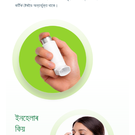
কৰ্টিক’ষ্টেৰইড অন্তৰ্ভুক্ত থাকে।
ইনহেলাৰ
কিয়