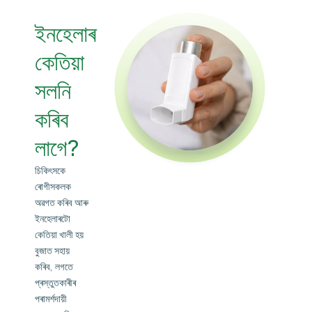
ইনহেলাৰ
কেতিয়া
সলনি
কৰিব
লাগে?
চিকিৎসকে
ৰোগীসকলক
অৱগত কৰিব আৰু
ইনহেলাৰটো
কেতিয়া খালী হয়
বুজাত সহায়
কৰিব, লগতে
প্ৰস্তুতকাৰীৰ
পৰামৰ্শদায়ী