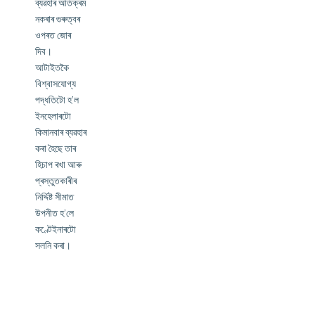
ব্যৱহাৰ অতিক্ৰম
নকৰাৰ গুৰুত্বৰ
ওপৰত জোৰ
দিব।
আটাইতকৈ
বিশ্বাসযোগ্য
পদ্ধতিটো হ’ল
ইনহেলাৰটো
কিমানবাৰ ব্যৱহাৰ
কৰা হৈছে তাৰ
হিচাপ ৰখা আৰু
প্ৰস্তুতকাৰীৰ
নিৰ্দ্দিষ্ট সীমাত
উপনীত হ’লে
কণ্টেইনাৰটো
সলনি কৰা।