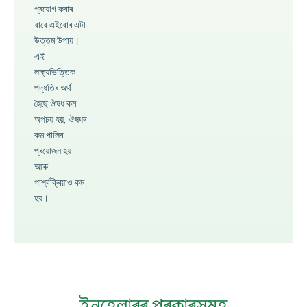
প্ৰয়োগ কৰাৰ
বাবে এইবোৰ এটা
উত্তম উপায়।
এই
লক্ষ্যভিত্তিক
পদ্ধতিৰ অৰ্থ
হৈছে ঔষধ কম
অপচয় হয়, ঔষধৰ
কম পালিৰ
প্ৰয়োজন হয়
আৰু
পাৰ্শ্বক্ৰিয়াও কম
হয়।
ইনহেলাৰৰ প্ৰকাৰসমূহ