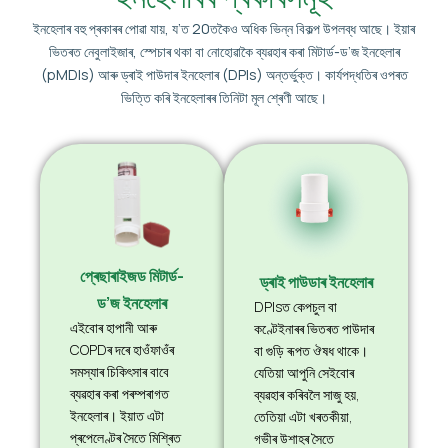
ইনহেলাৰ বহু প্ৰকাৰৰ পোৱা যায়, য’ত 20তকৈও অধিক ভিন্ন বিকল্প উপলব্ধ আছে। ইয়াৰ
ভিতৰত নেবুলাইজাৰ, স্পেচাৰ থকা বা নোহোৱাকৈ ব্যৱহাৰ কৰা মিটাৰ্ড-ড’জ ইনহেলাৰ
(pMDIs) আৰু ড্ৰাই পাউদাৰ ইনহেলাৰ (DPIs) অন্তৰ্ভুক্ত। কাৰ্যপদ্ধতিৰ ওপৰত
ভিত্তি কৰি ইনহেলাৰৰ তিনিটা মূল শ্ৰেণী আছে।
প্ৰেছাৰাইজড মিটাৰ্ড-
ড্ৰাই পাউডাৰ ইনহেলাৰ
ড’জ ইনহেলাৰ
DPIsত কেপচুল বা
এইবোৰ হাপানী আৰু
কণ্টেইনাৰৰ ভিতৰত পাউদাৰ
COPDৰ দৰে হাওঁফাওঁৰ
বা গুড়ি ৰূপত ঔষধ থাকে।
সমস্যাৰ চিকিৎসাৰ বাবে
যেতিয়া আপুনি সেইবোৰ
ব্যৱহাৰ কৰা পৰম্পৰাগত
ব্যৱহাৰ কৰিবলৈ সাজু হয়,
ইনহেলাৰ। ইয়াত এটা
তেতিয়া এটা খৰতকীয়া,
প্ৰপেলেণ্টৰ সৈতে মিশ্ৰিত
গভীৰ উশাহৰ সৈতে