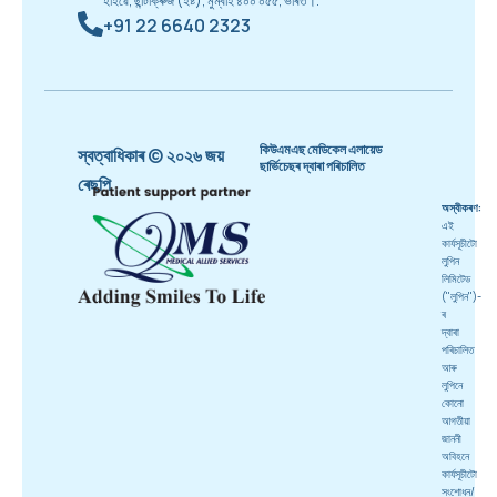
হাইৱে, ছান্টাক্ৰুজ (ইষ্ট), মুম্বাই ৪০০ ০৫৫, ভাৰত।.
+91 22 6640 2323
কিউএমএছ মেডিকেল এলায়েড
স্বত্বাধিকাৰ © ২০২৬ জয়
ছাৰ্ভিচেছৰ দ্বাৰা পৰিচালিত
ৰেছপি
অস্বীকৰণ:
এই
কাৰ্যসূচীটো
লুপিন
লিমিটেড
("লুপিন")-
ৰ
দ্বাৰা
পৰিচালিত
আৰু
লুপিনে
কোনো
আগতীয়া
জাননী
অবিহনে
কাৰ্যসূচীটো
সংশোধন/