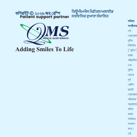
ਕਿਊਐਮਐਸ ਮੈਡੀਕਲ ਅਲਾਈਡ
কপিরাইট © ২০২৬ জয় রেস্পি
ਸਰਵਿਸਿਜ਼ ਦੁਆਰਾ ਸੰਚਾਲਿਤ
দায়িত্ব
অস্বীকার
এই
প্রোগ্রাম
লুপিন
লিমিটেড
(“লুপিন”
দ্বারা
পরিচালিত
এবং
লুপিন
কোনো
পূর্ব
নোটিশ
ছাড়াই
প্রোগ্রাম
পরিবর্তন/
প্রত্যাহা
বাতিল
করার
অধিকার
সংরক্ষণ
করে।
এই