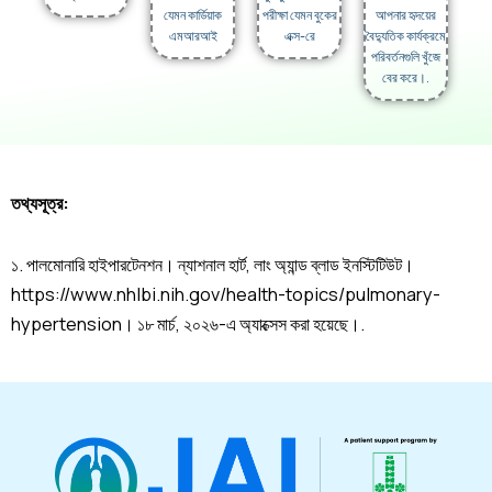
যেমন কার্ডিয়াক
আপনার হৃদয়ের
পরীক্ষা যেমন বুকের
এমআরআই
বৈদ্যুতিক কার্যক্রমে
এক্স-রে
পরিবর্তনগুলি খুঁজে
বের করে।.
তথ্যসূত্র:
১. পালমোনারি হাইপারটেনশন। ন্যাশনাল হার্ট, লাং অ্যান্ড ব্লাড ইনস্টিটিউট।
https://www.nhlbi.nih.gov/health-topics/pulmonary-
hypertension। ১৮ মার্চ, ২০২৬-এ অ্যাক্সেস করা হয়েছে।.