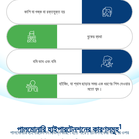
কাশি যা শুষ্ক বা রক্তযুক্ত হয়
বুকের ব্যথা
বমি ভাব এবং বমি
হুইজিং, যা শ্বাস ছাড়ার সময় এক ধরণের শিস দেওয়ার
মতো শব্দ।
1
পালমোনারি হাইপারটেনশনের কারণসমূহ
পালমোনারি হাইপারটেনশন বিভিন্ন কারণে হতে পারে। চিকিৎসকেরা কারণের ওপর