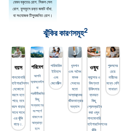
যেমন যকৃতের রোগ, সিকল সেল
রোগ, ফুসফুসে রক্ত জমাট বাঁধা,
বা সংযোজক টিস্যুজনিত রোগ।
2
ঝুঁকির কারণসমূহ
পারিবারিক
ধূমপান
পুরুষদের
পরিবেশ
বয়স
ওষুধ
ইতিহাস
এবং অবৈধ
চেয়ে
আপনি
পালমোনারি
এবং
মাদক
ক্যান্সার ও
নারীদের
অ্যাসবেস্টস
হাইপারটেনশন
জেনেটিক্স
সেবনের
বিষণ্নতা
মধ্যে বেশি
বা
যেকোনো
মতো
চিকিৎসায়
সাধারণ
পরজীবীজনিত
বয়সে হতে
অস্বাস্থ্যকর
ব্যবহৃত
কিছু
পারে, তবে
জীবনযাত্রার
কিছু
সংক্রমণের
বয়স বাড়ার
অভ্যাস
প্রেসক্রাইব
সংস্পর্শে
সাথে সাথে
করা ওষুধ
থাকলে বা
এর ঝুঁকি
পালমোনারি
আক্রান্ত
বাড়ে।.
হাইপারটেনশনের
হলে
ঝুঁকি