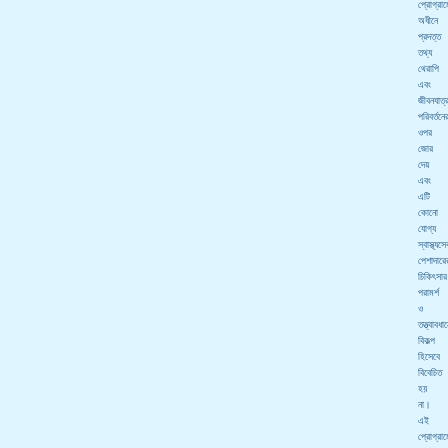
প্রোগ্রা
অধীনে
প্রদত্ত
তথ্য
থেরাপি
এবং
জীবনযাত্
পরিবর্তনে
ওপর
জোর
দেয়
এবং
এটি
কোনো
যোগ্য
স্বাস্থ্যসে
পেশাদারে
চিকিৎসার
পরামর্শ
ও
তত্ত্বাবধা
বিকল্প
হিসেবে
বিবেচিত
হয়
না।
এই
প্রোগ্রা