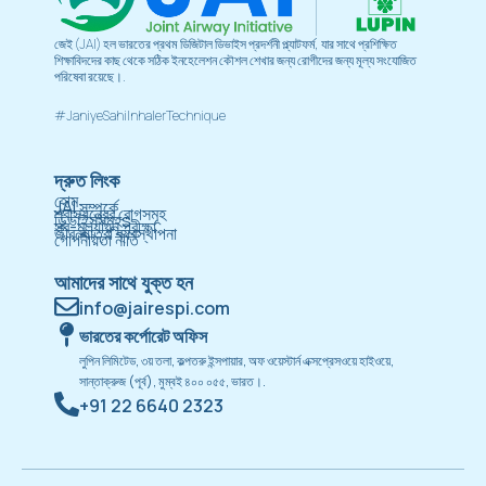
জেই (JAI) হল ভারতের প্রথম ডিজিটাল ডিভাইস প্রদর্শনী প্ল্যাটফর্ম, যার সাথে প্রশিক্ষিত
শিক্ষাবিদদের কাছ থেকে সঠিক ইনহেলেশন কৌশল শেখার জন্য রোগীদের জন্য মূল্য সংযোজিত
পরিষেবা রয়েছে।.
#JaniyeSahiInhalerTechnique
দ্রুত লিংক
হোম
JAI সম্পর্কে
শ্বাসযন্ত্রের রোগসমূহ
ডিভাইসসমূহs
স্ব-মূল্যায়ন পরীক্ষা
জীবনযাত্রা ব্যবস্থাপনা
গোপনীয়তা নীতি
আমাদের সাথে যুক্ত হন
info@jairespi.com
ভারতের কর্পোরেট অফিস
লুপিন লিমিটেড, ৩য় তলা, কল্পতরু ইন্সপায়ার, অফ ওয়েস্টার্ন এক্সপ্রেসওয়ে হাইওয়ে,
সান্তাক্রুজ (পূর্ব), মুম্বই ৪০০ ০৫৫, ভারত।.
+91 22 6640 2323