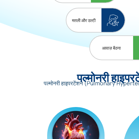
मतली और उल्टी
आवाज़ बैठना
पल्मोनरी हाइ
पल्मोनरी हाइपरटेंशन (Pulmonary Hypertension