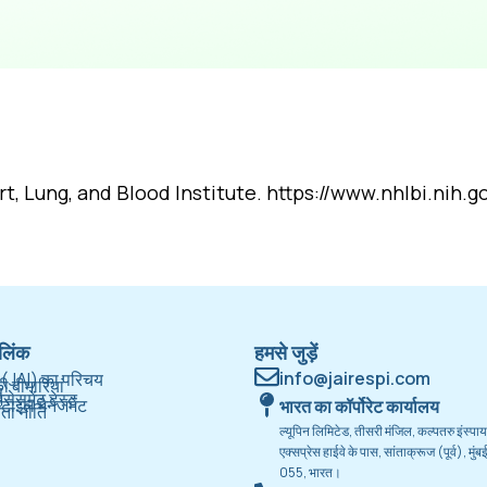
t, Lung, and Blood Institute. https://www.nhlbi.nih.
लिंक
हमसे जुड़ें
info@jairespi.com
(JAI) का परिचय
की बीमारियां
स
सेसमेंट टेस्ट
टाइल मैनेजमेंट
भारत का कॉर्पोरेट कार्यालय
ता नीति
ल्यूपिन लिमिटेड, तीसरी मंजिल, कल्पतरु इंस्पायर,
एक्सप्रेस हाईवे के पास, सांताक्रूज (पूर्व), मु
055, भारत।