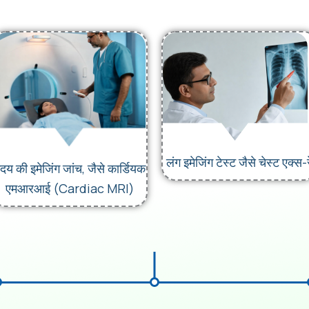
लंग इमेजिंग टेस्ट जैसे चेस्ट एक्स-र
ृदय की इमेजिंग जांच, जैसे कार्डियक
एमआरआई (Cardiac MRI)