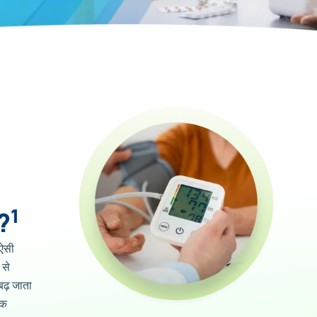
1
?
ऐसी
 से
बढ़ जाता
िक