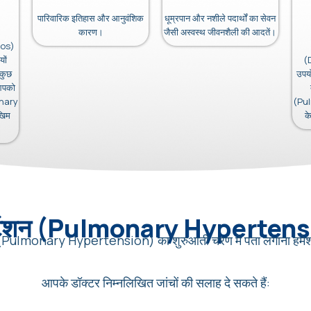
पारिवारिक इतिहास और आनुवंशिक
धूम्रपान और नशीले पदार्थों का सेवन
कारण।
जैसी अस्वस्थ जीवनशैली की आदतें।
tos)
यों
(
 कुछ
उपयो
 आपको
onary
(Pu
खिम
क
परटेंशन (Pulmonary Hypertens
न (Pulmonary Hypertension) का शुरुआती चरण में पता लगाना हमेशा
आपके डॉक्टर निम्नलिखित जांचों की सलाह दे सकते हैं: