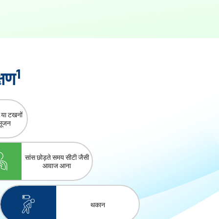
1
षण
ों या टखनों
 सूजन
सांस छोड़ते समय सीटी जैसी
आवाज आना
थकान