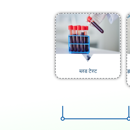
ब्लड टेस्ट
ह