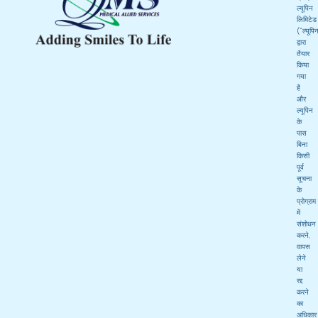
ल्यूपिन
लिमिटेड
(“ल्यूपि
द्वारा
तैयार
किया
गया
है
और
ल्यूपिन
के
पास
बिना
किसी
पूर्व
सूचना
के
प्रोग्राम
में
संशोधन
करने,
वापस
लेने
या
रद्द
करने
का
अधिकार