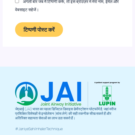
अगली बार जब मैं टिप्पणी करूँ, तो इस ब्राउज़र में मेरा नाम, ईमेल और
वेबसाइट सहेजें।
जेएआई (JAI) भारत का पहला डिजिटल डिवाइस डेमोंस्ट्रेशन प्लेटफॉर्म है, जहां मरीज
प्रशिक्षित विशेषज्ञों से इनहेलेशन (सांस लेने) की सही तकनीक सीख सकते हैं और
अतिरिक्त सहायता सेवाओं का लाभ उठा सकते हैं।
#JaniyeSahiInhalerTechnique