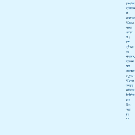
हेल्थकेय
प्रोफेश
से
आवश्य
मेडिकल
सलाह
अवश्य
लें।
इस
प्रोग्राम
का
संचालन,
प्रबंधन
और
सहायता
क्यूएमए
मेडिकल
एलाइड
सर्विसेज
लिमिटेड
द्वारा
किया
जाता
है।
**