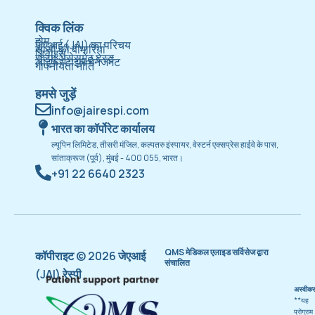
क्विक लिंक
होम
जेएआई (JAI) का परिचय
सांसों की बीमारियां
डिवाइस
सेल्फ असेसमेंट टेस्ट
लाइफस्टाइल मैनेजमेंट
गोपनीयता नीति
हमसे जुड़ें
info@jairespi.com
भारत का कॉर्पोरेट कार्यालय
ल्यूपिन लिमिटेड, तीसरी मंजिल, कल्पतरु इंस्पायर, वेस्टर्न एक्सप्रेस हाईवे के पास,
सांताक्रूज (पूर्व), मुंबई - 400 055, भारत।
+91 22 6640 2323
QMS मेडिकल एलाइड सर्विसेज द्वारा
कॉपीराइट © 2026 जेएआई
संचालित
(JAI) रेस्पी
अस्वीक
**यह
प्रोग्राम