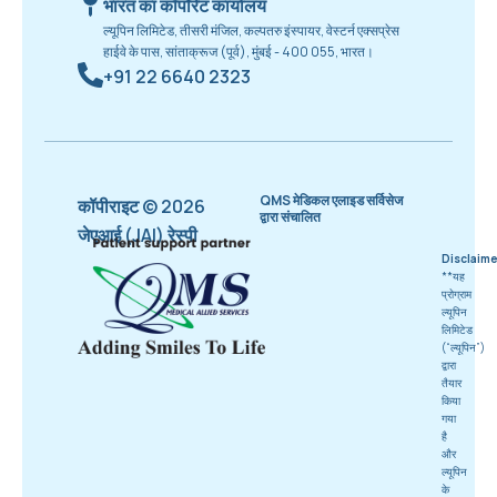
भारत का कॉर्पोरेट कार्यालय
ल्यूपिन लिमिटेड, तीसरी मंजिल, कल्पतरु इंस्पायर, वेस्टर्न एक्सप्रेस
हाईवे के पास, सांताक्रूज (पूर्व), मुंबई - 400 055, भारत।
+91 22 6640 2323
QMS मेडिकल एलाइड सर्विसेज
कॉपीराइट © 2026
द्वारा संचालित
जेएआई (JAI) रेस्पी
Disclaime
**यह
प्रोग्राम
ल्यूपिन
लिमिटेड
(“ल्यूपिन”)
द्वारा
तैयार
किया
गया
है
और
ल्यूपिन
के