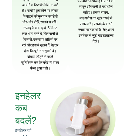
ज्यादातर डीपीआई (DPI) को
आयनिक डिटर्जेंट मिला सकते
साबुन और पानी से नहीं धोना
हैं। पानी में डूबा होने पर स्पेसर
चाहिए। इसके बजाय,
के पार्ट्स को मुलायम कपड़े से
माउथपीस को सूखे कपड़े से
धीरे-धीरे पोंछें, रगड़ने से बचें।
साफ करें। सफाई के बारे में
सफाई के बाद, इन्हें 15 मिनट
ज्यादा जानकारी के लिए अपने
तक भीगा रहने दें, फिर पानी से
इनहेलर से जुड़ी गाइडलाइन्स
निकालें, एक साफ तौलिये पर
देखें।
रखें और हवा में सूखने दें, बेहतर
होगा कि पूरी रात सूखने दें।
दोबारा जोड़ने से पहले
सुनिश्चित करें कि कोई भी वाल्व
फंसा हुआ न हो।
इनहेलर
कब
बदलें?
इनहेलर को