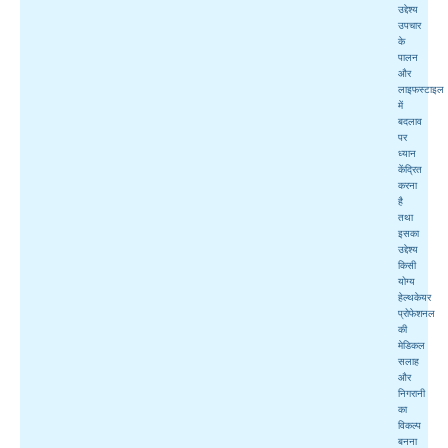
उद्देश्य
उपचार
के
पालन
और
लाइफस्टाइल
में
बदलाव
पर
ध्यान
केंद्रित
करना
है
तथा
इसका
उद्देश्य
किसी
योग्य
हेल्थकेयर
प्रोफेशनल
की
मेडिकल
सलाह
और
निगरानी
का
विकल्प
बनना