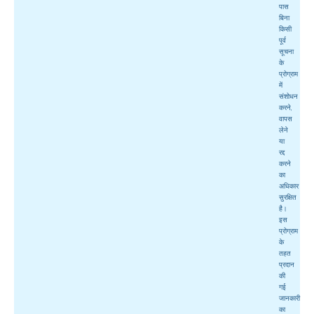
पास
बिना
किसी
पूर्व
सूचना
के
प्रोग्राम
में
संशोधन
करने,
वापस
लेने
या
रद्द
करने
का
अधिकार
सुरक्षित
है।
इस
प्रोग्राम
के
तहत
प्रदान
की
गई
जानकारी
का