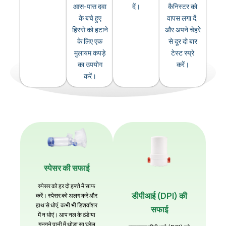
आस-पास दवा
दें।
कैनिस्टर को
के बचे हुए
वापस लगा दें,
हिस्से को हटाने
और अपने चेहरे
के लिए एक
से दूर दो बार
मुलायम कपड़े
टेस्ट स्प्रे
का उपयोग
करें।
करें।
स्पेसर की सफाई
स्पेसर को हर दो हफ्ते में साफ
डीपीआई (DPI) की
करें। स्पेसर को अलग करें और
हाथ से धोएं, कभी भी डिशवॉशर
सफाई
में न धोएं। आप नल के ठंडे या
गुनगुने पानी में थोड़ा सा घरेलू