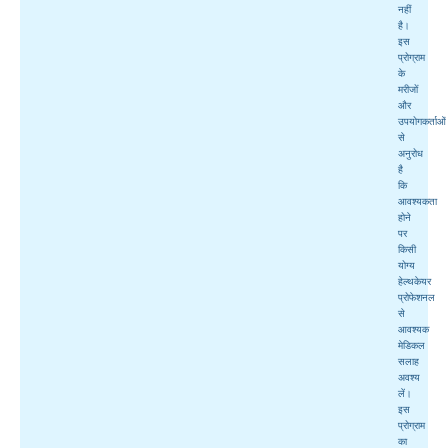
नहीं
है।
इस
प्रोग्राम
के
मरीजों
और
उपयोगकर्ताओं
से
अनुरोध
है
कि
आवश्यकता
होने
पर
किसी
योग्य
हेल्थकेयर
प्रोफेशनल
से
आवश्यक
मेडिकल
सलाह
अवश्य
लें।
इस
प्रोग्राम
का