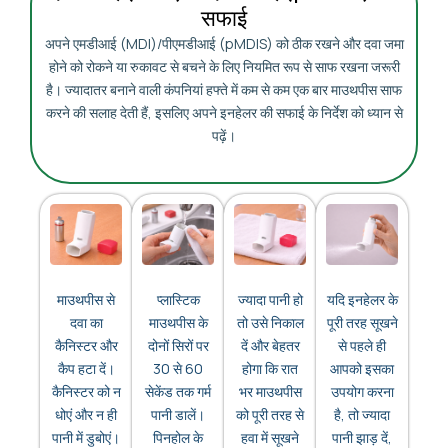
सफाई
अपने एमडीआई (MDI)/पीएमडीआई (pMDIS) को ठीक रखने और दवा जमा
होने को रोकने या रुकावट से बचने के लिए नियमित रूप से साफ रखना जरूरी
है। ज्यादातर बनाने वाली कंपनियां हफ्ते में कम से कम एक बार माउथपीस साफ
करने की सलाह देती हैं, इसलिए अपने इनहेलर की सफाई के निर्देश को ध्यान से
पढ़ें।
माउथपीस से
प्लास्टिक
ज्यादा पानी हो
यदि इनहेलर के
दवा का
माउथपीस के
तो उसे निकाल
पूरी तरह सूखने
कैनिस्टर और
दोनों सिरों पर
दें और बेहतर
से पहले ही
कैप हटा दें।
30 से 60
होगा कि रात
आपको इसका
कैनिस्टर को न
सेकेंड तक गर्म
भर माउथपीस
उपयोग करना
धोएं और न ही
पानी डालें।
को पूरी तरह से
है, तो ज्यादा
पानी में डुबोएं।
पिनहोल के
हवा में सूखने
पानी झाड़ दें,