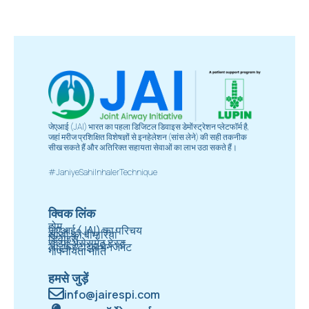
जेएआई (JAI) भारत का पहला डिजिटल डिवाइस डेमोंस्ट्रेशन प्लेटफॉर्म है,
जहां मरीज प्रशिक्षित विशेषज्ञों से इनहेलेशन (सांस लेने) की सही तकनीक
सीख सकते हैं और अतिरिक्त सहायता सेवाओं का लाभ उठा सकते हैं।
#JaniyeSahiInhalerTechnique
क्विक लिंक
होम
जेएआई (JAI) का परिचय
सांसों की बीमारियां
डिवाइस
सेल्फ असेसमेंट टेस्ट
लाइफस्टाइल मैनेजमेंट
गोपनीयता नीति
हमसे जुड़ें
info@jairespi.com