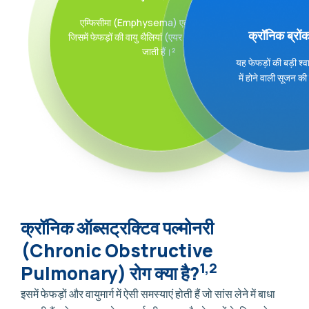
एम्फिसीमा (Emphysema) एक ऐसी स्थिति है,
क्रॉनिक ब्रों
जिसमें फेफड़ों की वायु थैलियां (एयर सैक्स) क्षतिग्रस्त हो
जाती हैं।²
यह फेफड़ों की बड़ी श
में होने वाली सूजन की
क्रॉनिक ऑब्सट्रक्टिव पल्मोनरी
(Chronic Obstructive
1,2
Pulmonary) रोग क्या है?
इसमें फेफड़ों और वायुमार्ग में ऐसी समस्याएं होती हैं जो सांस लेने में बाधा