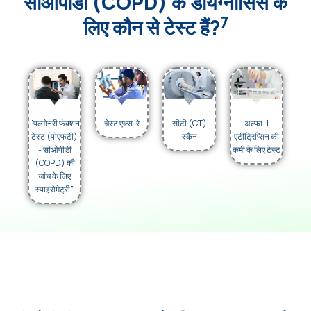
सीओपीडी (COPD) के डायग्नोसिस के
7
लिए कौन से टेस्ट हैं?
"पल्मोनरी फंक्शन
चेस्ट एक्स-रे
सीटी (CT)
अल्फा-1
टेस्ट (पीएफटी)
स्कैन
एंटीट्रिप्सिन की
- सीओपीडी
कमी के लिए टेस्ट
(COPD) की
जांच के लिए
स्पाइरोमेट्री"