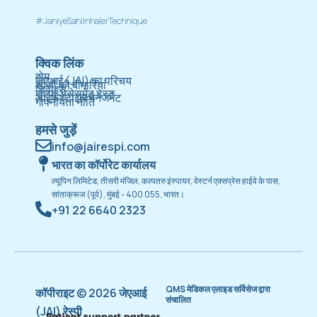
#JaniyeSahiInhalerTechnique
क्विक लिंक
होम
जेएआई (JAI) का परिचय
सांसों की बीमारियां
डिवाइस
सेल्फ असेसमेंट टेस्ट
लाइफस्टाइल मैनेजमेंट
गोपनीयता नीति
हमसे जुड़ें
info@jairespi.com
भारत का कॉर्पोरेट कार्यालय
ल्यूपिन लिमिटेड, तीसरी मंजिल, कल्पतरु इंस्पायर, वेस्टर्न एक्सप्रेस हाईवे के पास,
सांताक्रूज (पूर्व), मुंबई - 400 055, भारत।
+91 22 6640 2323
QMS मेडिकल एलाइड सर्विसेज द्वारा
कॉपीराइट © 2026 जेएआई
संचालित
(JAI) रेस्पी