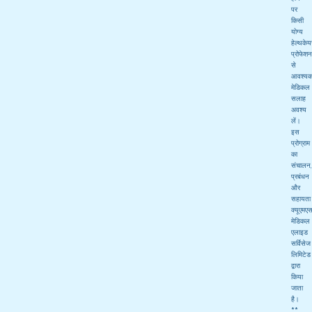
पर
किसी
योग्य
हेल्थकेय
प्रोफेश
से
आवश्य
मेडिकल
सलाह
अवश्य
लें।
इस
प्रोग्राम
का
संचालन,
प्रबंधन
और
सहायता
क्यूएमए
मेडिकल
एलाइड
सर्विसेज
लिमिटेड
द्वारा
किया
जाता
है।
**