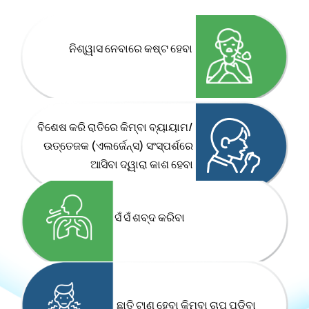
ନିଶ୍ୱାସ ନେବାରେ କଷ୍ଟ ହେବା
ବିଶେଷ କରି ରାତିରେ କିମ୍ବା ବ୍ୟାୟାମ/
ଉତ୍ତେଜକ (ଏଲର୍ଜେନ୍ସ) ସଂସ୍ପର୍ଶରେ
ଆସିବା ଦ୍ୱାରା କାଶ ହେବା
ସଁ ସଁ ଶବ୍ଦ କରିବା
ଛାତି ଟାଣ ହେବା କିମ୍ବା ଚାପ ପଡ଼ିବା