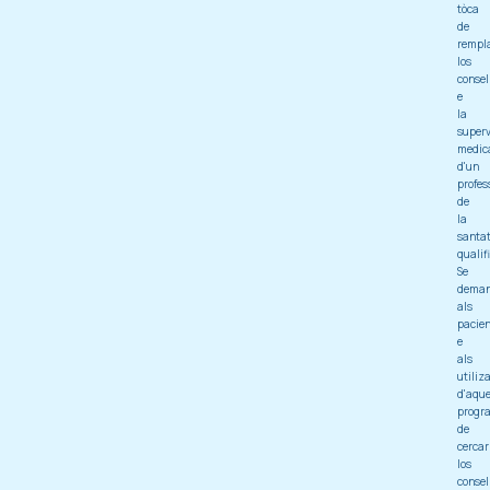
tòca
de
rempl
los
consel
e
la
superv
medic
d'un
profes
de
la
santa
qualif
Se
dema
als
pacien
e
als
utiliz
d'aque
progr
de
cercar
los
consel