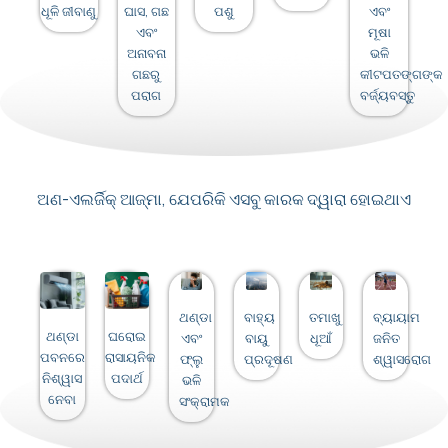
ଧୂଳି ଜୀବାଣୁ
ଘାସ, ଗଛ
ପଶୁ
ଏବଂ
ଏବଂ
ମୂଷା
ଅନାବନା
ଭଳି
ଗଛରୁ
କୀଟପତଙ୍ଗଙ୍କ
ପରାଗ
ବର୍ଜ୍ୟବସ୍ତୁ
ଅଣ-ଏଲର୍ଜିକ୍ ଆଜ୍‌ମା, ଯେପରିକି ଏସବୁ କାରକ ଦ୍ୱାରା ହୋଇଥାଏ
ଥଣ୍ଡା
ବାହ୍ୟ
ତମାଖୁ
ବ୍ୟାୟାମ
ଥଣ୍ଡା
ଘରୋଇ
ଏବଂ
ବାୟୁ
ଧୂଆଁ
ଜନିତ
ପବନରେ
ରାସାୟନିକ
ଫ୍ଲୁ
ପ୍ରଦୂଷଣ
ଶ୍ୱାସରୋଗ
ନିଶ୍ୱାସ
ପଦାର୍ଥ
ଭଳି
ନେବା
ସଂକ୍ରାମକ