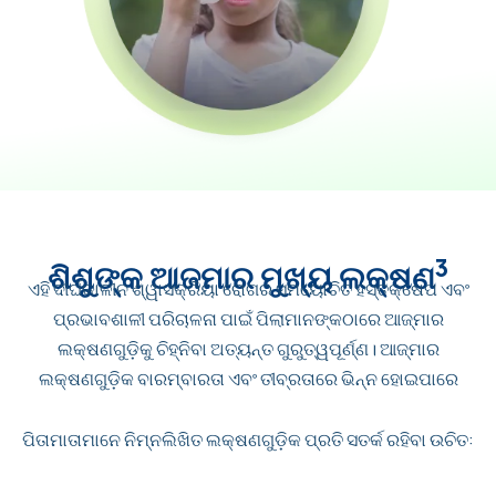
3
ଶିଶୁଙ୍କ ଆଜମାର ମୁଖ୍ୟ ଲକ୍ଷଣ
ଏହି ଦୀର୍ଘକାଳୀନ ଶ୍ୱାସକ୍ରିୟା ରୋଗର ସମୟୋଚିତ ହସ୍ତକ୍ଷେପ ଏବଂ
ପ୍ରଭାବଶାଳୀ ପରିଚାଳନା ପାଇଁ ପିଲାମାନଙ୍କଠାରେ ଆଜ୍‌ମାର
ଲକ୍ଷଣଗୁଡ଼ିକୁ ଚିହ୍ନିବା ଅତ୍ୟନ୍ତ ଗୁରୁତ୍ୱପୂର୍ଣ୍ଣ। ଆଜ୍‌ମା‌ର
ଲକ୍ଷଣଗୁଡ଼ିକ ବାରମ୍ବାରତା ଏବଂ ତୀବ୍ରତାରେ ଭିନ୍ନ ହୋଇପାରେ
ପିତାମାତାମାନେ ନିମ୍ନଲିଖିତ ଲକ୍ଷଣଗୁଡ଼ିକ ପ୍ରତି ସତର୍କ ରହିବା ଉଚିତ: