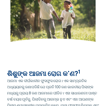
1
ଶିଶୁଙ୍କ ଆଜମା ରୋଗ କ'ଣ?
ଆଜମା ଏକ ଦୀର୍ଘକାଳୀନ ଫୁସଫୁସ ରୋଗ। ଏକ ସାମ୍ପ୍ରତିକ
ଅଧ୍ୟୟନରୁ ଜଣାପଡିଛି ଯେ ପ୍ରତି 100 ଜଣ ଭାରତୀୟ ପିଲାଙ୍କ
ମଧ୍ୟରୁ ପ୍ରାୟ 8 ଜଣ ଆଜମାରେ ପୀଡିତ। ଏହା ସାଧାରଣତଃ ପାଞ୍ଚ
ବର୍ଷ ବୟସ ପୂର୍ବରୁ, ପିଲାଦିନରୁ ଆରମ୍ଭ ହୁଏ ଏବଂ ଏହା ଆପଣଙ୍କ
ପିଲାର ଶ୍ୱାସନଳୀକୁ ପ୍ରଭାବିତ କରେ, ଯାହା ଫୁସଫୁସ ଭିତରକୁ ଏବଂ