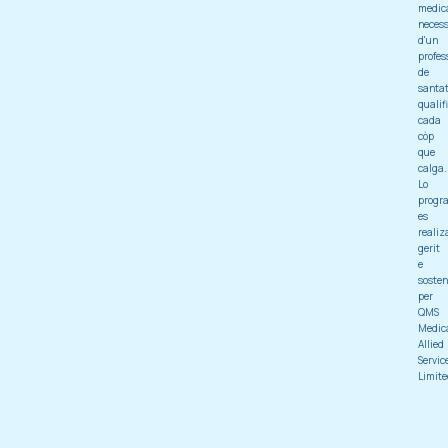
medic
necess
d'un
profes
de
santa
qualif
cada
còp
que
calga.
Lo
progr
es
realiz
gerit
e
soste
per
QMS
Medic
Allied
Servic
Limite