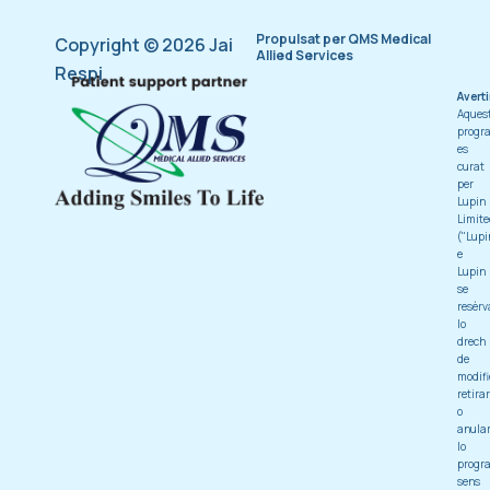
Propulsat per QMS Medical
Copyright © 2026 Jai
Allied Services
Respi
Avert
Aques
progr
es
curat
per
Lupin
Limite
("Lupi
e
Lupin
se
resèrv
lo
drech
de
modifi
retirar
o
anula
lo
progr
sens