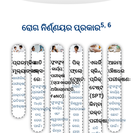
5, 6
ରୋଗ ନିର୍ଣ୍ଣୟର ପ୍ରକାର
ପ୍ରାରମ୍ଭିକ
ଛାତି
ଫୁସଫୁସ
ପିକ୍
ଏଲର୍ଜି
ଆଜମା
କାର୍ଯ୍ୟ
ମୂଲ୍ୟାଙ୍କନ:
ଏକ୍ସ-
ଫ୍ଲୋ
ସ୍କିନ୍
ଔଷଧର
ପରୀକ୍ଷା
ଶାରୀରିକ
ରେ:
ଟେଷ୍ଟ:
ପ୍ରିକ୍
ପରୀକ୍ଷଣ:
(ସ୍ପାଏରୋମେଟ୍ରି,
ପରୀକ୍ଷା
ଫୁସଫୁସକୁ
ପିଲାଟି
ଫୁସଫୁସ
ଟେଷ୍ଟ
ଅସିଲୋମେଟ୍ରି,
ଏବଂ
ପ୍ରଭାବିତ
କେତେ
କାର୍ଯ୍ୟ
ଡାକ୍ତରୀ
(SPT)
FeNO):
କରୁଥିବା
ଜୋରରେ
ପରୀକ୍ଷା
ଇତିହାସ
ଫୁସଫୁସ
ଅନ୍ୟ
ନିଶ୍ୱାସ
କିମ୍ବା
କରିବାକୁ
ସମୀକ୍ଷା।
କାର୍ଯ୍ୟ
ଅବସ୍ଥାଗୁଡ଼ିକୁ
ନେଇପାରେ
ଅକ୍ଷମ
ରକ୍ତ
ଏବଂ
ବାଦ୍
ତାହା
ଛୋଟ
ଶ୍ୱାସନଳୀର
ପରୀକ୍ଷା:
ଦେବା
ମାପ
ପିଲାମାନଙ୍କ
ପ୍ରଦାହ
ପାଇଁ।
କରେ,
ପାଇଁ।
ଯଦି
କିମ୍ବା
ଯାହା