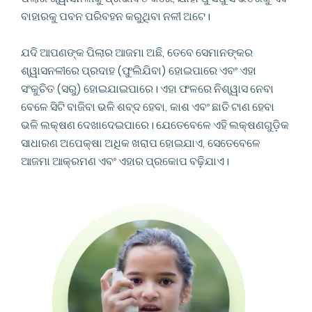
ବାହାରକୁ ପବନ ପରିବହନ କରୁଥିବା ନଳୀ ଅଟେ।
ଯଦି ଆପଣଙ୍କ ପିଲାର ଆଜମା ଅଛି, ତେବେ ସେମାନଙ୍କର
ଶ୍ୱାସନଳୀରେ ପ୍ରଦାହ (ଫୁଲିଯିବା) ହୋଇପାରେ ଏବଂ ଏହା
ସଂକୁଚିତ (ସରୁ) ହୋଇଯାଇପାରେ। ଏହା ଫଳରେ ନିଶ୍ୱାସ ନେବା
ବେଳେ ସିଟି ବାଜିବା ଭଳି ଶବ୍ଦ ହେବା, କାଶ ଏବଂ ଛାତି ଟାଣ ହେବା
ଭଳି ଲକ୍ଷଣ ଦେଖାଦେଇପାରେ। ଯେତେବେଳେ ଏହି ଲକ୍ଷଣଗୁଡ଼ିକ
ସାଧାରଣ ଅପେକ୍ଷା ଅଧିକ ଖରାପ ହୋଇଯାଏ, ସେତେବେଳେ
ଆଜମା ଆକ୍ରମଣ ଏବଂ ଏହାର ପ୍ରକୋପ ବଢ଼ିଯାଏ।