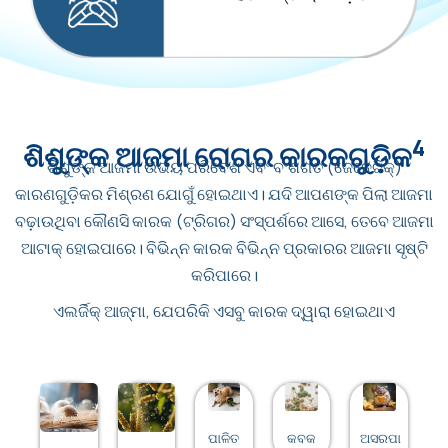
4
ଶିଶୁଙ୍କ ଆଜମା ରୋଗର କାରକଗୁଡ଼ିକ
ଶିଶୁଙ୍କ ଆଜମା ଉଭୟ ପରିବେଶ ଏବଂ ବଂଶଗତ (ଜେନେଟିକ୍)
କାରଣଗୁଡ଼ିକର ମିଶ୍ରଣ ଯୋଗୁଁ ହୋଇଥାଏ। ଯଦି ଆପଣଙ୍କ ପିଲା ଆଜମା
ବଢ଼ାଉଥିବା କୌଣସି କାରକ (ଟ୍ରିଗର) ସଂସ୍ପର୍ଶରେ ଆସେ, ତେବେ ଆଜମା
ଆଟାକ୍ ହୋଇପାରେ। ବିଭିନ୍ନ କାରକ ବିଭିନ୍ନ ପ୍ରକାରର ଆଜମା ସୃଷ୍ଟି
କରିପାରେ।
ଏଲର୍ଜିକ୍ ଆଜ୍‌ମା, ଯେପରିକି ଏସବୁ କାରକ ଦ୍ୱାରା ହୋଇଥାଏ
ପାଳିତ
କବକ
ଅସରପା