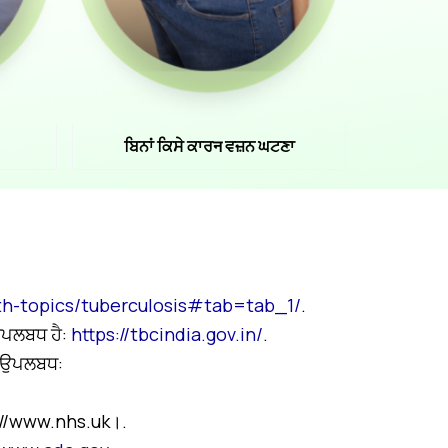
ਬਿਨਾਂ ਕਿਸੇ ਕਾਰन ਵਜ਼ਨ ਘਟਣਾ
th-topics/tuberculosis#tab=tab_1/
.
 ਉਪਲਬਧ ਹੈ:
https://tbcindia.gov.in/
.
ਂ ਉਪਲਬਧ:
://www.nhs.uk।.