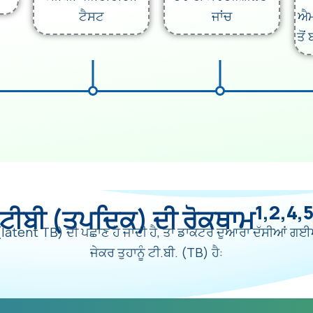
ਟੈਸਟ
ਜਾਂਚ
ਐਮ
ਤੋਂ
1,2,4,
ਟੀਬੀ (ਤਪਦਿਕ) ਦੀ ਰੋਕਥਾਮ
ੀ. (latent TB) ਦੀ ਪਛਾਣ ਹੋ ਜਾਂਦੀ ਹੈ, ਤਾਂ ਡਾਕਟਰ ਦੁਆਰਾ ਦੱਸੀਆਂ
ਜੇਕਰ ਤੁਹਾਨੂੰ ਟੀ.ਬੀ. (TB) ਹੈ: