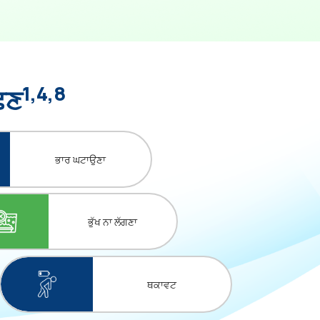
1,4,8
ੱਛਣ
ਭਾਰ ਘਟਾਉਣਾ
ਭੁੱਖ ਨਾ ਲੱਗਣਾ
ਥਕਾਵਟ