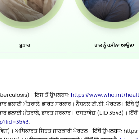
ਬੁਖ਼ਾਰ
ਰਾਤ ਨੂੰ ਪਸੀਨਾ ਆਉਣਾ
uberculosis)। ਇਸ ਤੋਂ ਉਪਲਬਧ:
https://www.who.int/heal
ਿਵਾਰ ਭਲਾਈ ਮੰਤਰਾਲੇ, ਭਾਰਤ ਸਰਕਾਰ। ਨੈਸ਼ਨਲ ਟੀ.ਬੀ. ਪੋਰਟਲ। ਇੱਥੇ
ਰਿਵਾਰ ਭਲਾਈ ਮੰਤਰਾਲੇ, ਭਾਰਤ ਸਰਕਾਰ। ਦਸਤਾਵੇਜ਼ (LID 3543)। ਇੱਥੋ
hp?lid=3543
.
ਵਿਸ)। ਅਧਿਕਾਰਤ ਸਿਹਤ ਜਾਣਕਾਰੀ ਪੋਰਟਲ। ਇੱਥੋਂ ਉਪਲਬਧ: https