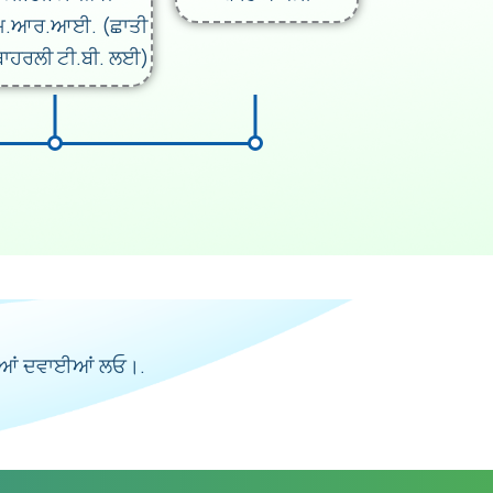
.ਆਰ.ਆਈ. (ਛਾਤੀ
 ਬਾਹਰਲੀ ਟੀ.ਬੀ. ਲਈ)
5
 ਗਈਆਂ ਦਵਾਈਆਂ ਲਓ।.