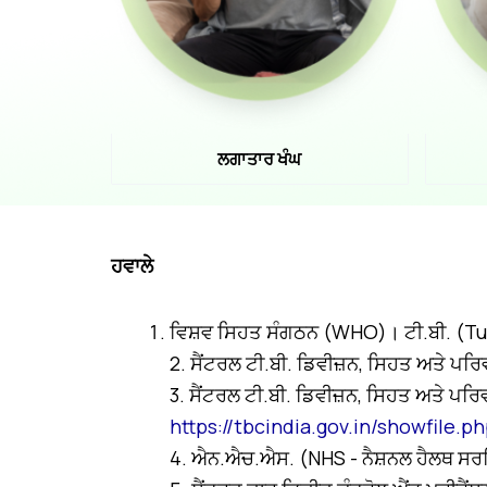
ਲਗਾਤਾਰ ਖੰਘ
ਹਵਾਲੇ
ਵਿਸ਼ਵ ਸਿਹਤ ਸੰਗਠਨ (WHO)। ਟੀ.ਬੀ. (T
2. ਸੈਂਟਰਲ ਟੀ.ਬੀ. ਡਿਵੀਜ਼ਨ, ਸਿਹਤ ਅਤੇ ਪਰ
3. ਸੈਂਟਰਲ ਟੀ.ਬੀ. ਡਿਵੀਜ਼ਨ, ਸਿਹਤ ਅਤੇ ਪ
https://tbcindia.gov.in/showfile.p
4. ਐਨ.ਐਚ.ਐਸ. (NHS - ਨੈਸ਼ਨਲ ਹੈਲਥ ਸਰ