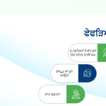
ਫੇਫੜਿਆ
2 ਹਫ਼ਤਿਆਂ ਤੋਂ ਵੱਧ ਸਮੇਂ
ਤੱਕ ਰਹਿਣ ਵਾਲੀ ਖੰਘ
ਬਲغم ਜਾਂ ਖੂਨ
ਆਉਣਾ
ਸਾਹ ਚੜ੍ਹਨਾ