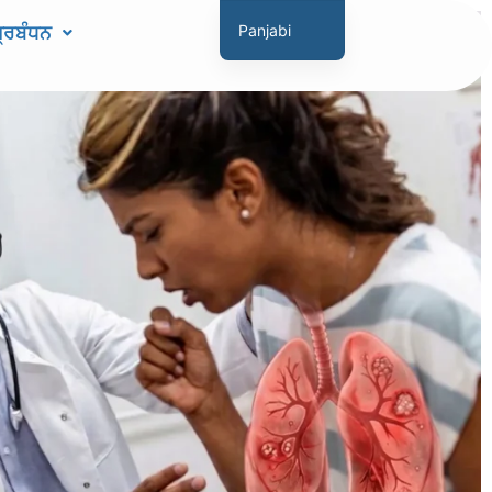
ਪ੍ਰਬੰਧਨ
Panjabi
English
Hindi
Marathi
Gujarati
Tamil
Malayalam
Telugu
Assamese
Bengali
Occitan