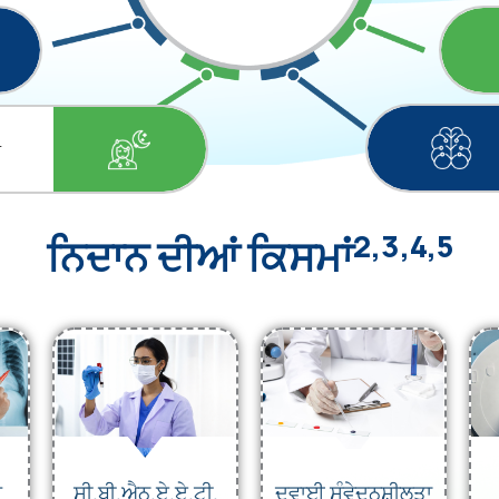
ਾ
2,3,4,5
ਨਿਦਾਨ ਦੀਆਂ ਕਿਸਮਾਂ
ੇ
ਸੀ.ਬੀ.ਐਨ.ਏ.ਏ.ਟੀ.
ਦਵਾਈ ਸੰਵੇਦਨਸ਼ੀਲਤਾ