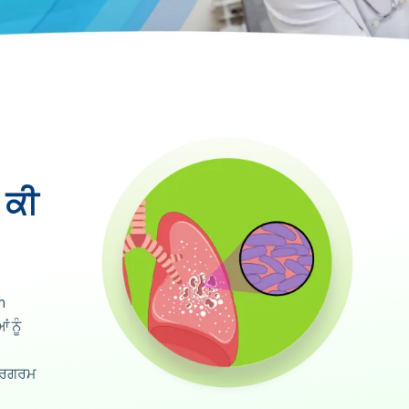
 ਕੀ
m
 ਨੂੰ
 ਸਰਗਰਮ