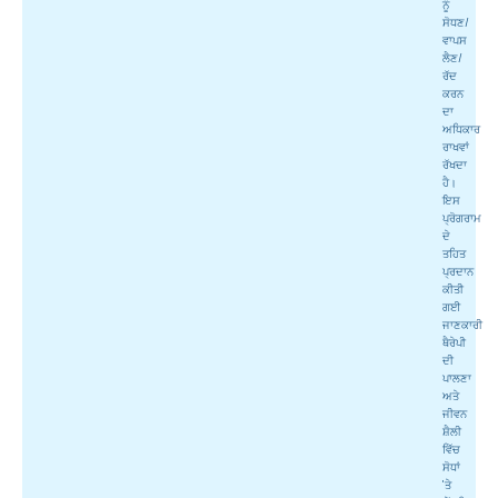
ਨੂੰ
ਸੋਧਣ/
ਵਾਪਸ
ਲੈਣ/
ਰੱਦ
ਕਰਨ
ਦਾ
ਅਧਿਕਾਰ
ਰਾਖਵਾਂ
ਰੱਖਦਾ
ਹੈ।
ਇਸ
ਪ੍ਰੋਗਰਾਮ
ਦੇ
ਤਹਿਤ
ਪ੍ਰਦਾਨ
ਕੀਤੀ
ਗਈ
ਜਾਣਕਾਰੀ
ਥੈਰੇਪੀ
ਦੀ
ਪਾਲਣਾ
ਅਤੇ
ਜੀਵਨ
ਸ਼ੈਲੀ
ਵਿੱਚ
ਸੋਧਾਂ
'ਤੇ