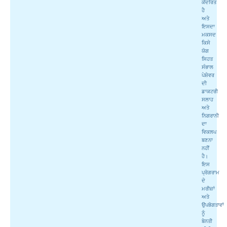
ਕੇਂਦਰਿਤ
ਹੈ
ਅਤੇ
ਇਸਦਾ
ਮਕਸਦ
ਕਿਸੇ
ਯੋਗ
ਸਿਹਤ
ਸੰਭਾਲ
ਪੇਸ਼ੇਵਰ
ਦੀ
ਡਾਕਟਰੀ
ਸਲਾਹ
ਅਤੇ
ਨਿਗਰਾਨੀ
ਦਾ
ਵਿਕਲਪ
ਬਣਨਾ
ਨਹੀਂ
ਹੈ।
ਇਸ
ਪ੍ਰੋਗਰਾਮ
ਦੇ
ਮਰੀਜ਼ਾਂ
ਅਤੇ
ਉਪਭੋਗਤਾਵਾਂ
ਨੂੰ
ਬੇਨਤੀ