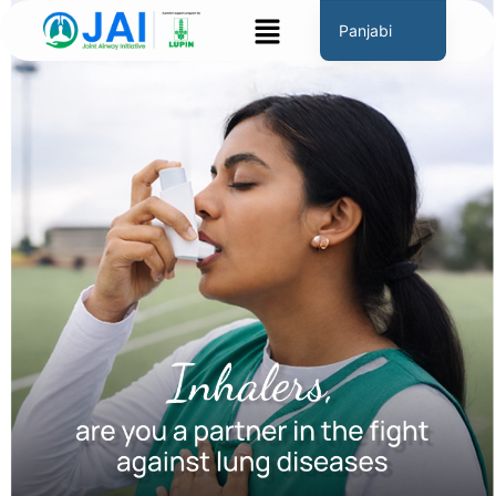
ਸਮੱਗਰੀ
ਮੀਨੂ
Panjabi
'ਤੇ
English
ਜਾਓ
Hindi
Marathi
Gujarati
Tamil
Malayalam
Telugu
Assamese
Bengali
Occitan