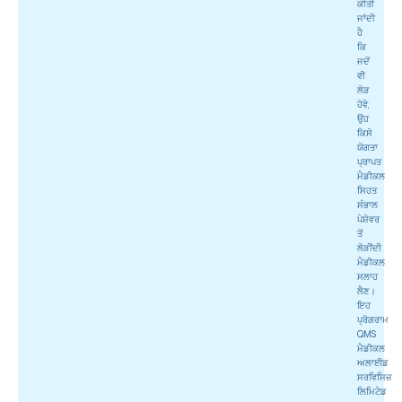
ਕੀਤੀ
ਜਾਂਦੀ
ਹੈ
ਕਿ
ਜਦੋਂ
ਵੀ
ਲੋੜ
ਹੋਵੇ,
ਉਹ
ਕਿਸੇ
ਯੋਗਤਾ
ਪ੍ਰਾਪਤ
ਮੈਡੀਕਲ
ਸਿਹਤ
ਸੰਭਾਲ
ਪੇਸ਼ੇਵਰ
ਤੋਂ
ਲੋੜੀਂਦੀ
ਮੈਡੀਕਲ
ਸਲਾਹ
ਲੈਣ।
ਇਹ
ਪ੍ਰੋਗਰਾਮ
QMS
ਮੈਡੀਕਲ
ਅਲਾਈਡ
ਸਰਵਿਸਿਜ਼
ਲਿਮਿਟੇਡ