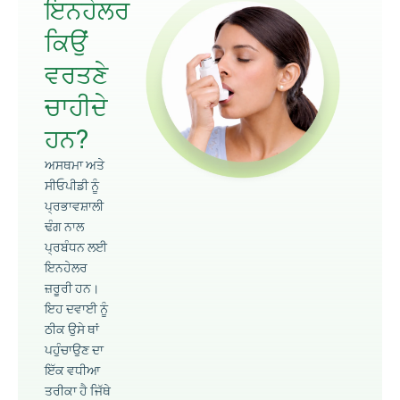
ਇਨਹੇਲਰ
ਕਿਉਂ
ਵਰਤਣੇ
ਚਾਹੀਦੇ
ਹਨ?
ਅਸਥਮਾ ਅਤੇ
ਸੀਓਪੀਡੀ ਨੂੰ
ਪ੍ਰਭਾਵਸ਼ਾਲੀ
ਢੰਗ ਨਾਲ
ਪ੍ਰਬੰਧਨ ਲਈ
ਇਨਹੇਲਰ
ਜ਼ਰੂਰੀ ਹਨ।
ਇਹ ਦਵਾਈ ਨੂੰ
ਠੀਕ ਉਸੇ ਥਾਂ
ਪਹੁੰਚਾਉਣ ਦਾ
ਇੱਕ ਵਧੀਆ
ਤਰੀਕਾ ਹੈ ਜਿੱਥੇ