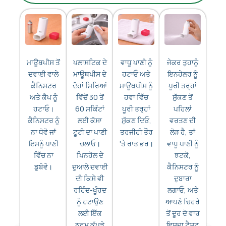
ਮਾਊਥਪੀਸ ਤੋਂ
ਪਲਾਸਟਿਕ ਦੇ
ਵਾਧੂ ਪਾਣੀ ਨੂੰ
ਜੇਕਰ ਤੁਹਾਨੂੰ
ਦਵਾਈ ਵਾਲੇ
ਮਾਊਥਪੀਸ ਦੇ
ਹਟਾਓ ਅਤੇ
ਇਨਹੇਲਰ ਨੂੰ
ਕੈਨਿਸਟਰ
ਦੋਹਾਂ ਸਿਰਿਆਂ
ਮਾਊਥਪੀਸ ਨੂੰ
ਪੂਰੀ ਤਰ੍ਹਾਂ
ਅਤੇ ਕੈਪ ਨੂੰ
ਵਿੱਚੋਂ 30 ਤੋਂ
ਹਵਾ ਵਿੱਚ
ਸੁੱਕਣ ਤੋਂ
ਹਟਾਓ।
60 ਸਕਿੰਟਾਂ
ਪੂਰੀ ਤਰ੍ਹਾਂ
ਪਹਿਲਾਂ
ਕੈਨਿਸਟਰ ਨੂੰ
ਲਈ ਕੋਸਾ
ਸੁੱਕਣ ਦਿਓ,
ਵਰਤਣ ਦੀ
ਨਾ ਧੋਵੋ ਜਾਂ
ਟੂਟੀ ਦਾ ਪਾਣੀ
ਤਰਜੀਹੀ ਤੌਰ
ਲੋੜ ਹੈ, ਤਾਂ
ਇਸਨੂੰ ਪਾਣੀ
ਚਲਾਓ।
'ਤੇ ਰਾਤ ਭਰ।
ਵਾਧੂ ਪਾਣੀ ਨੂੰ
ਵਿੱਚ ਨਾ
ਪਿਨਹੋਲ ਦੇ
ਝਟਕੋ,
ਡੁਬੋਵੋ।
ਦੁਆਲੇ ਦਵਾਈ
ਕੈਨਿਸਟਰ ਨੂੰ
ਦੀ ਕਿਸੇ ਵੀ
ਦੁਬਾਰਾ
ਰਹਿੰਦ-ਖੂੰਹਦ
ਲਗਾਓ, ਅਤੇ
ਨੂੰ ਹਟਾਉਣ
ਆਪਣੇ ਚਿਹਰੇ
ਲਈ ਇੱਕ
ਤੋਂ ਦੂਰ ਦੋ ਵਾਰ
ਨਰਮ ਕੱਪੜੇ
ਇਸਦਾ ਟੈਸਟ