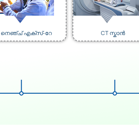
നെഞ്ച് എക്സ്-റേ
CT സ്കാൻ