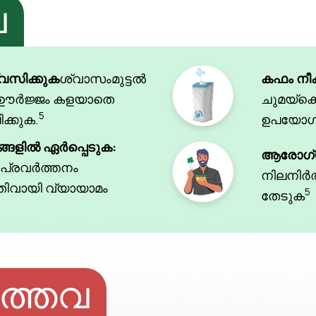
വ
വസിക്കുക
ശ്വാസംമുട്ടൽ
കഫം നീക
 ഊർജ്ജം കളയാതെ
ചുമയ്‌ക
5
ക്കുക.
ഉപയോഗി
്ങളിൽ ഏർപ്പെടുക:
ആരോഗ്യ
പ്രവർത്തനം
നിലനിർ
 പതിവായി വ്യായാമം
5
തേടുക
ത്തവ