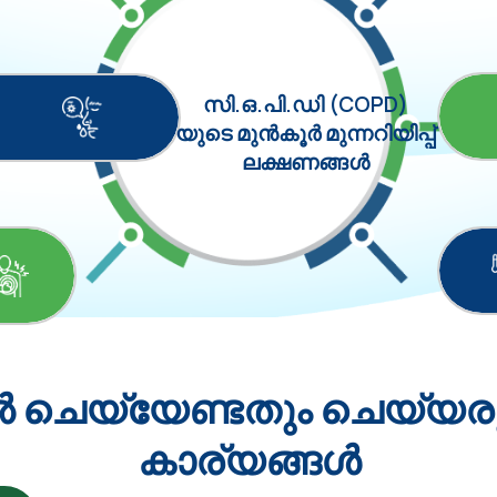
സി.ഒ.പി.ഡി (COPD)
യുടെ മുൻകൂർ മുന്നറിയിപ്പ്
ലക്ഷണങ്ങൾ
ിൽ ചെയ്യേണ്ടതും ചെയ്യ
കാര്യങ്ങൾ