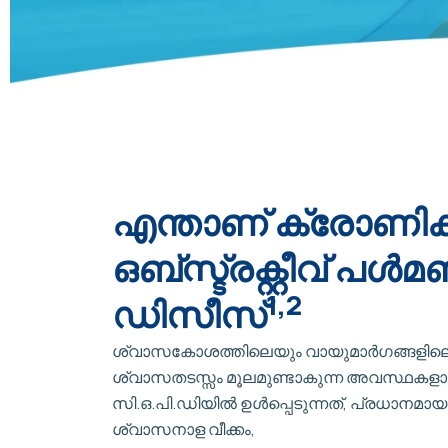
എന്താണ് ക്രോണിക
ഒബ്‌സ്ട്രക്റ്റീവ് പൾ
1,2
ഡിസീസ്
ശ്വാസകോശത്തിലെയും വായുമാർഗങ്ങളില
ശ്വാസതടസ്സം മൂലമുണ്ടാകുന്ന അവസ്ഥകള
സി.ഒ.പി.ഡിയിൽ ഉൾപ്പെടുന്നത്, പ്രധാനമായ
ശ്വാസനാള വീക്കം,