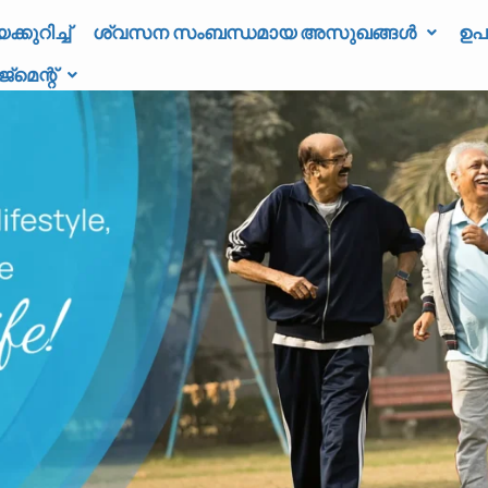
കുറിച്ച്
ശ്വസന സംബന്ധമായ അസുഖങ്ങൾ
ഉപ
മെന്റ്