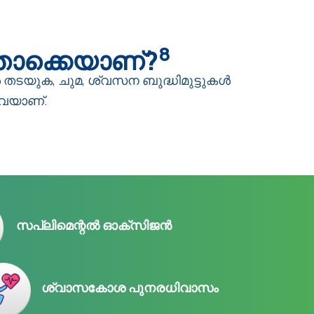
8
്തൊക്കെയാണ്?
തടയുക, ചുമ, ശ്വസന ബുദ്ധിമുട്ടുകൾ
ിവയാണ്.
സപ്ലിമെന്റൽ ഓക്സിജൻ
ശ്വാസകോശ പുനരധിവാസം