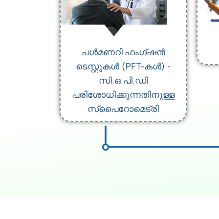
പൾമണറി ഫംഗ്ഷൻ
ടെസ്റ്റുകൾ (PFT-കൾ) -
സി.ഒ.പി.ഡി
പരിശോധിക്കുന്നതിനുള്ള
സ്പൈറോമെട്രി