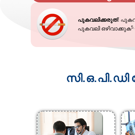
പുകവലിക്കരുത്:
പുകവല
5
പുകവലി ഒഴിവാക്കുക
സി.ഒ.പി.ഡി