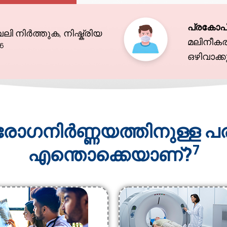
പ്രകോപിപ
ി നിർത്തുക, നിഷ്ക്രിയ
മലിനീകര
,6
ഒഴിവാക്
 രോഗനിർണ്ണയത്തിനുള്
7
എന്തൊക്കെയാണ്?