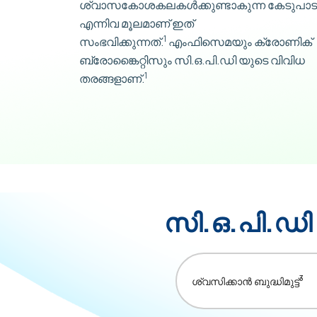
ശ്വാസകോശകലകൾക്കുണ്ടാകുന്ന കേടുപാ
എന്നിവ മൂലമാണ് ഇത്
1
സംഭവിക്കുന്നത്.
എംഫിസെമയും ക്രോണിക്
ബ്രോങ്കൈറ്റിസും സി.ഒ.പി.ഡി യുടെ വിവിധ
1
തരങ്ങളാണ്.
സി.ഒ.പി.ഡി 
3
ശ്വസിക്കാൻ ബുദ്ധിമുട്ട്