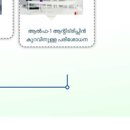
ആൽഫ-1 ആന്റിട്രിപ്സിൻ
കുറവിനുള്ള പരിശോധന