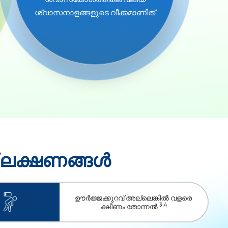
ശ്വാസനാളങ്ങളുടെ വീക്കമാണിത്
പ് ലക്ഷണങ്ങൾ
ഊർജ്ജക്കുറവ് അല്ലെങ്കിൽ വളരെ
3,4
ക്ഷീണം തോന്നൽ