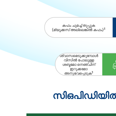
കഫം ചുമച്ച് തുപ്പുക
3
(മ്യൂക്കസ് അല്ലെങ്കിൽ കഫം)
ശ്വാസമെടുക്കുമ്പോൾ
വിസിൽ പോലുള്ള
ശബ്ദമോ നെഞ്ചിന്
ഇറുക്കമോ
3
അനുഭവപ്പെടുക
സി‌ഒ‌പി‌ഡിയ