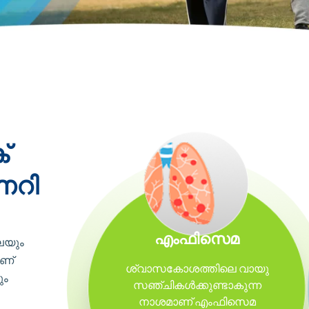
്
മണറി
എംഫിസെമ
െയും
ാണ്
ശ്വാസകോശത്തിലെ വായു
ും
സഞ്ചികൾക്കുണ്ടാകുന്ന
നാശമാണ് എംഫിസെമ