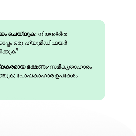
്കം ചെയ്യുക:
നിയന്ത്രിത
്കൊപ്പം ഒരു ഹ്യുമിഡിഫയർ
5
ക്കുക
കരമായ ഭക്ഷണം:
സമീകൃതാഹാരം
ത്തുക; പോഷകാഹാര ഉപദേശം