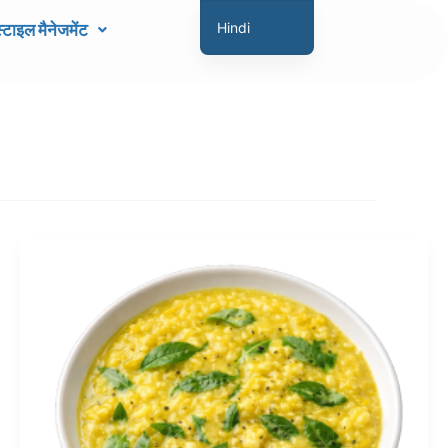
टाइल मैनेजमेंट
Hindi
English
Marathi
Gujarati
Tamil
Malayalam
Telugu
Assamese
Bengali
Panjabi
Occitan