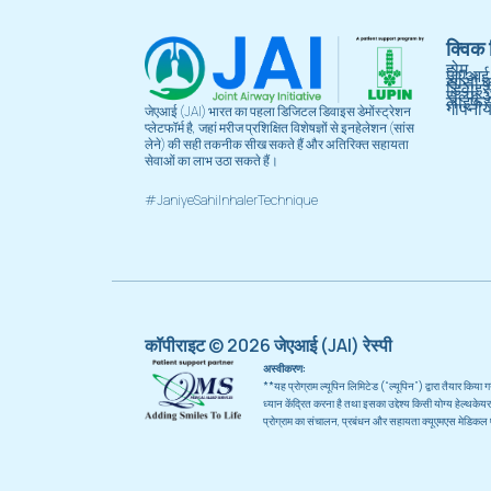
क्विक 
होम
जेएआई 
सांसों 
डिवाइ
सेल्फ अ
लाइफस्
गोपनीय
जेएआई (JAI) भारत का पहला डिजिटल डिवाइस डेमोंस्ट्रेशन
प्लेटफॉर्म है, जहां मरीज प्रशिक्षित विशेषज्ञों से इनहेलेशन (सांस
लेने) की सही तकनीक सीख सकते हैं और अतिरिक्त सहायता
सेवाओं का लाभ उठा सकते हैं।
#JaniyeSahiInhalerTechnique
कॉपीराइट © 2026 जेएआई (JAI) रेस्पी
अस्वीकरण:
**यह प्रोग्राम ल्यूपिन लिमिटेड (“ल्यूपिन”) द्वारा तैयार किया
ध्यान केंद्रित करना है तथा इसका उद्देश्य किसी योग्य हेल्
प्रोग्राम का संचालन, प्रबंधन और सहायता क्यूएमएस मेडिकल ए