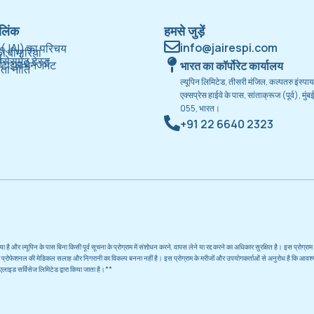
लिंक
हमसे जुड़ें
info@jairespi.com
(JAI) का परिचय
की बीमारियां
स
सेसमेंट टेस्ट
टाइल मैनेजमेंट
भारत का कॉर्पोरेट कार्यालय
ता नीति
ल्यूपिन लिमिटेड, तीसरी मंजिल, कल्पतरु इंस्पायर,
एक्सप्रेस हाईवे के पास, सांताक्रूज (पूर्व), मु
055, भारत।
+91 22 6640 2323
 गया है और ल्यूपिन के पास बिना किसी पूर्व सूचना के प्रोग्राम में संशोधन करने, वापस लेने या रद्द करने का अधिकार सुरक्षित है। इस प्
थकेयर प्रोफेशनल की मेडिकल सलाह और निगरानी का विकल्प बनना नहीं है। इस प्रोग्राम के मरीजों और उपयोगकर्ताओं से अनुरोध है कि 
लाइड सर्विसेज लिमिटेड द्वारा किया जाता है।**