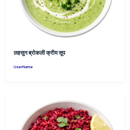
लहसुन ब्रोकली क्रीम सूप
UserName