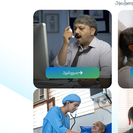
அவற்றை 
ஆஸ்துமா