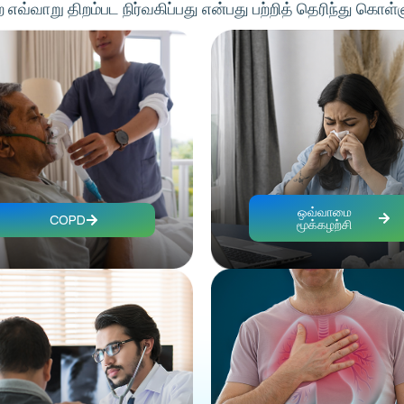
எவ்வாறு திறம்பட நிர்வகிப்பது என்பது பற்றித் தெரிந்து கொள்
ஒவ்வாமை
COPD
மூக்கழற்சி