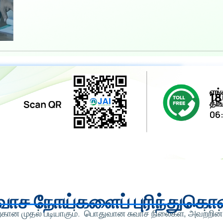
எங
1
திங
06
ுவாச நோய்களைப் புரிந்துகொ
ிற்கான முதல் படியாகும். பொதுவான சுவாச நிலைகள், அவற்றின் 