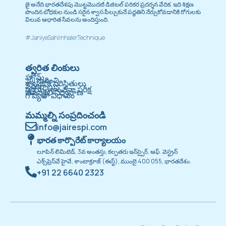
జై అనేది భారతదేశపు మొట్టమొదటి డిజిటల్ పరికర ప్రదర్శన వేదిక, ఇది శిక్షణ
పొందిన బోధకుల నుండి సరైన శ్వాస పీల్చుకునే పద్ధతిని నేర్చుకోవడానికి రోగులకు
విలువ ఆధారిత సేవలను అందిస్తుంది.
#JaniyeSahiInhalerTechnique
త్వరిత లింకులు
హోమ్
JAI గురించి
శ్వాసకోశ పరిస్థితులు
పరికరాలుs
స్వయం అంచనా పరీక్ష
జీవనశైలి నిర్వహణ
గోప్యతా విధానం
మమ్మల్ని సంప్రదించండి
info@jairespi.com
భారత కార్పొరేట్ కార్యాలయం
లూపిన్ లిమిటెడ్, 3వ అంతస్తు, కల్పతరు ఇన్‌స్పైర్, ఆఫ్. వెస్ట్రన్
ఎక్స్‌ప్రెస్‌వే హైవే, శాంటాక్రూజ్ (ఈస్ట్), ముంబై 400 055, భారతదేశం.
+91 22 6640 2323