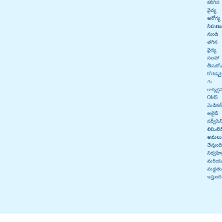
కలిగిన
వైద్య
ఆరోగ్య
నిపుణు
నుండి
తగిన
వైద్య
సలహా
తీసుకో
కోరడమై
ఈ
కార్యక్ర
QMS
మెడికల్
అలైడ్
సర్వీసెస
లిమిటెడ
అమలు
చేస్తుంది
నిర్వహిస
మరియ
మద్దతు
ఇస్తుంది