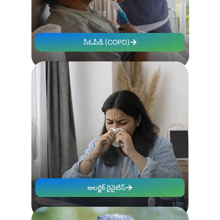
సీఓపీడీ (COPD)
అలర్జిక్ రైనైటిస్