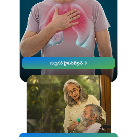
పల్మనరీ హైపర్‌టెన్షన్