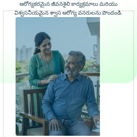
ఆరోగ్యకరమైన జీవనశైలి కార్యక్రమాలు మరియు
విశ్వసనీయమైన శ్వాస ఆరోగ్య వనరులను పొందండి.