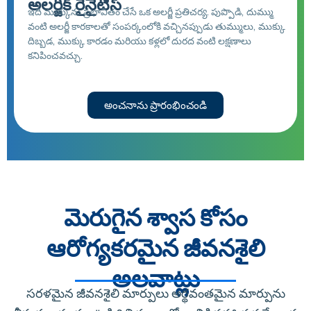
అలర్జిక్ రైనైటిస్
ఇది ముక్కును ప్రభావితం చేసే ఒక అలర్జీ ప్రతిచర్య. పుప్పొడి, దుమ్ము
వంటి అలర్జీ కారకాలతో సంపర్కంలోకి వచ్చినప్పుడు తుమ్ములు, ముక్కు
దిబ్బడ, ముక్కు కారడం మరియు కళ్లలో దురద వంటి లక్షణాలు
కనిపించవచ్చు.
అంచనాను ప్రారంభించండి
మెరుగైన శ్వాస కోసం
ఆరోగ్యకరమైన జీవనశైలి
అలవాట్లు
సరళమైన జీవనశైలి మార్పులు అర్థవంతమైన మార్పును