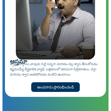
ఆస్తమా
శ్వాస మార్గాలు వాపుకు గురై సన్నగా మారడం వల్ల శ్వాస తీసుకోవడం
కష్టమయ్యే దీర్ఘకాలిక వ్యాధి. లక్షణాలలో తరచుగా పిల్లికూతలు, దగ్గు
మరియు శ్వాస ఆడకపోవడం వంటివి ఉంటాయి.
అంచనాను ప్రారంభించండి