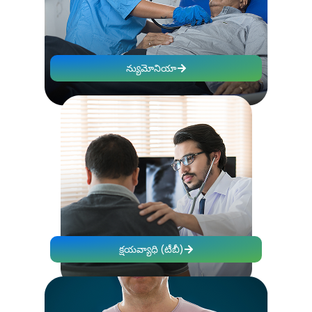
న్యుమోనియా
క్షయవ్యాధి (టీబీ)