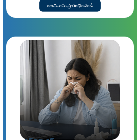
అంచనాను ప్రారంభించండి