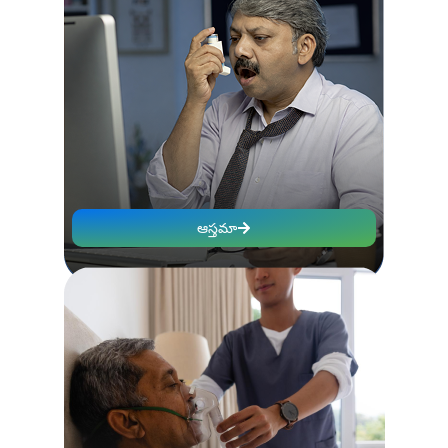
ఆస్తమా