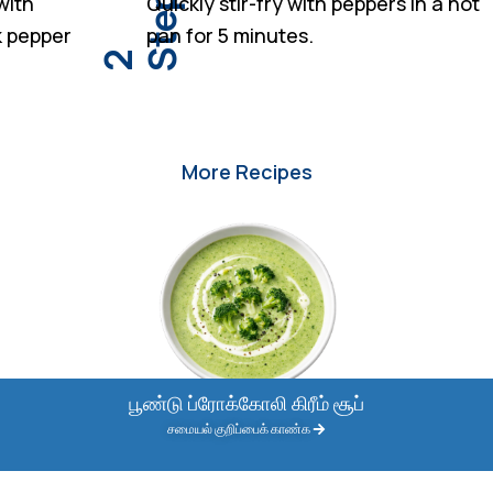
t
e
p
with
Quickly stir-fry with peppers in a hot
k pepper
pan for 5 minutes.
S
2
More Recipes
பூண்டு ப்ரோக்கோலி கிரீம் சூப்
சமையல் குறிப்பைக் காண்க