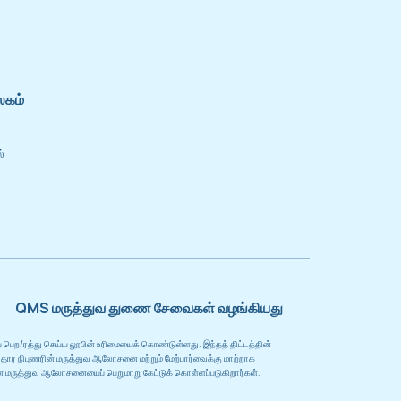
லகம்
்
QMS மருத்துவ துணை சேவைகள் வழங்கியது
பப் பெற/ரத்து செய்ய லூபின் உரிமையைக் கொண்டுள்ளது. இந்தத் திட்டத்தின்
ுகாதார நிபுணரின் மருத்துவ ஆலோசனை மற்றும் மேற்பார்வைக்கு மாற்றாக
ான மருத்துவ ஆலோசனையைப் பெறுமாறு கேட்டுக் கொள்ளப்படுகிறார்கள்.