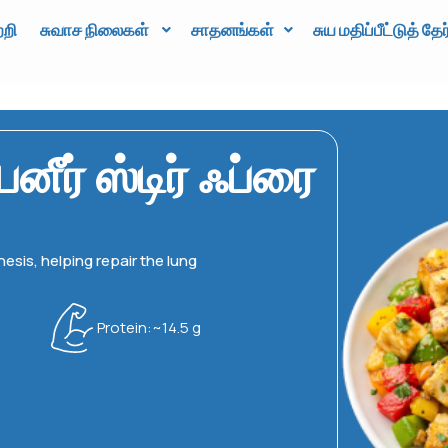
்றி
சுவாச நிலைகள்
சாதனங்கள்
சுய மதிப்பீட்டுத் தேர
னீர் ஸ்டிர் ஃப்ரை
hesis, helping repair the lung
Protein:~14.5 g