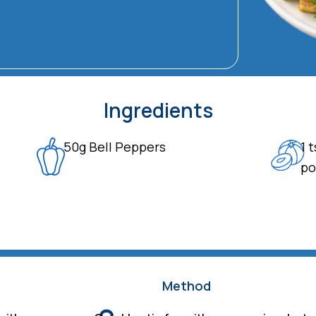
Ingredients
50g Bell Peppers
1 
po
Method