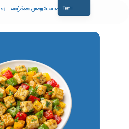
்வு
வாழ்க்கைமுறை மேலாண்மை
Tamil
English
Hindi
Marathi
Gujarati
Malayalam
Telugu
Assamese
Bengali
Panjabi
Occitan