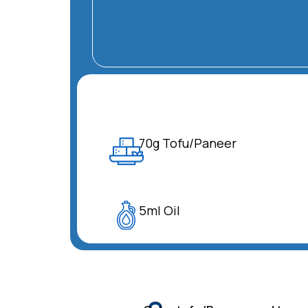
70g Tofu/Paneer
5ml Oil