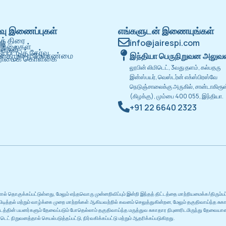
வு இணைப்புகள்
எங்களுடன் இணையுங்கள்
ுத் திரை
info@jairespi.com
்றி
 நிலைகள்
ங்கள்
ிப்பீட்டுத் தேர்வு
க்கைமுறை மேலாண்மை
இந்தியா பெருநிறுவன அலுவ
ுரிமைக் கொள்கை
லூபின் லிமிடெட், 3வது தளம், கல்பதரு
இன்ஸ்பயர், வெஸ்டர்ன் எக்ஸ்பிரஸ்வே
நெடுஞ்சாலைக்கு அருகில், சான்டாகிரூஸ
(கிழக்கு), மும்பை 400 055, இந்தியா.
+91 22 6640 2323
களால் தொகுக்கப்பட்டுள்ளது, மேலும் எந்தவொரு முன்னறிவிப்பும் இன்றி இந்தத் திட்டத்தை மாற்றியமைக்க/திரும்
்பிடித்தல் மற்றும் வாழ்க்கை முறை மாற்றங்கள் ஆகியவற்றில் கவனம் செலுத்துகின்றன, மேலும் தகுதிவாய்ந்த ச
டத்தின் பயனர்களும் தேவைப்படும் போதெல்லாம் தகுதிவாய்ந்த மருத்துவ சுகாதார நிபுணரிடமிருந்து தேவைய
டெட் நிறுவனத்தால் செயல்படுத்தப்பட்டு, நிர்வகிக்கப்பட்டு மற்றும் ஆதரிக்கப்படுகிறது.