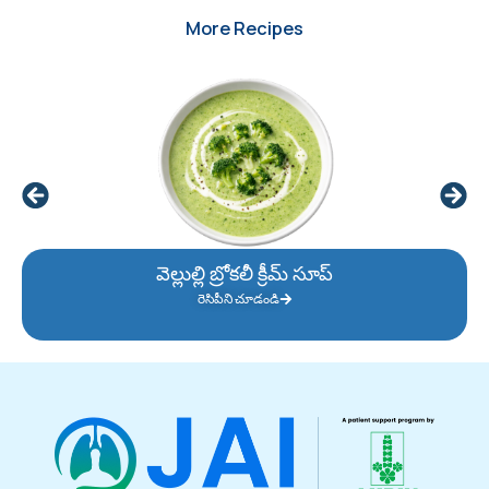
More Recipes
వెల్లుల్లి బ్రోకలీ క్రీమ్ సూప్
రెసిపీని చూడండి