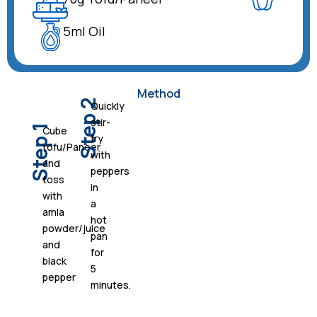
5ml Oil
Method
Step 2
Quickly
stir-
Step 1
Cube
fry
tofu/Paneer
with
and
peppers
toss
in
with
a
amla
hot
powder/juice
pan
and
for
black
5
pepper
minutes.