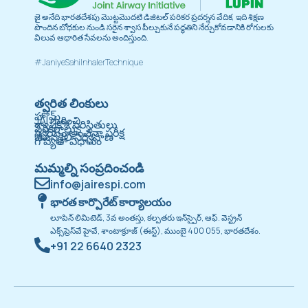
జై అనేది భారతదేశపు మొట్టమొదటి డిజిటల్ పరికర ప్రదర్శన వేదిక, ఇది శిక్షణ
పొందిన బోధకుల నుండి సరైన శ్వాస పీల్చుకునే పద్ధతిని నేర్చుకోవడానికి రోగులకు
విలువ ఆధారిత సేవలను అందిస్తుంది.
#JaniyeSahiInhalerTechnique
త్వరిత లింకులు
హోమ్
JAI గురించి
శ్వాసకోశ పరిస్థితులు
పరికరాలుs
స్వయం అంచనా పరీక్ష
జీవనశైలి నిర్వహణ
గోప్యతా విధానం
మమ్మల్ని సంప్రదించండి
info@jairespi.com
భారత కార్పొరేట్ కార్యాలయం
లూపిన్ లిమిటెడ్, 3వ అంతస్తు, కల్పతరు ఇన్‌స్పైర్, ఆఫ్. వెస్ట్రన్
ఎక్స్‌ప్రెస్‌వే హైవే, శాంటాక్రూజ్ (ఈస్ట్), ముంబై 400 055, భారతదేశం.
+91 22 6640 2323