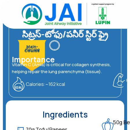
విషయానికి
వెళ్ళండి
Friendly
ఆస్తమా
సిట్రస్-టోఫు/పనీర్ స్టిర్ ఫ్రై
Main-
Recipe
Course
Importance
Vitamin C (Amla) is critical for collagen synthesis,
helping repair the lung parenchyma (tissue).
P
Calories:~162 kcal
Ingredients
50g Be
70g Tofu/Paneer