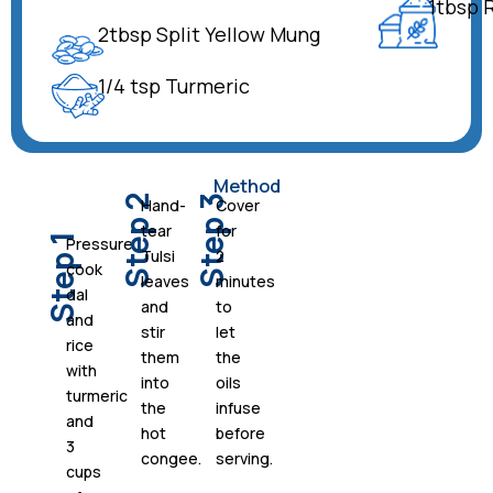
1tbsp 
2tbsp Split Yellow Mung
1/4 tsp Turmeric
Method
Step 2
Step 3
Hand-
Cover
tear
for
Step 1
Pressure
Tulsi
2
cook
leaves
minutes
dal
and
to
and
stir
let
rice
them
the
with
into
oils
turmeric
the
infuse
and
hot
before
3
congee.
serving.
cups