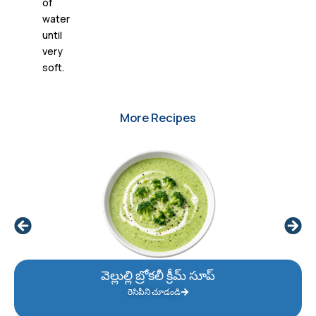
of
water
until
very
soft.
More Recipes
వెల్లుల్లి బ్రోకలీ క్రీమ్ సూప్
రెసిపీని చూడండి