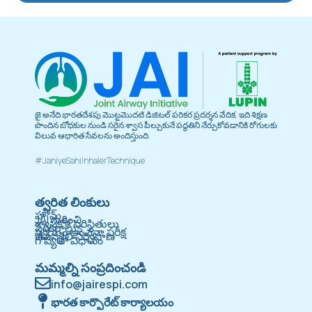
జై అనేది భారతదేశపు మొట్టమొదటి డిజిటల్ పరికర ప్రదర్శన వేదిక, ఇది శిక్షణ
పొందిన బోధకుల నుండి సరైన శ్వాస పీల్చుకునే పద్ధతిని నేర్చుకోవడానికి రోగులకు
విలువ ఆధారిత సేవలను అందిస్తుంది.
#JaniyeSahiInhalerTechnique
త్వరిత లింకులు
హోమ్
JAI గురించి
శ్వాసకోశ పరిస్థితులు
పరికరాలుs
స్వయం అంచనా పరీక్ష
జీవనశైలి నిర్వహణ
గోప్యతా విధానం
మమ్మల్ని సంప్రదించండి
info@jairespi.com
భారత కార్పొరేట్ కార్యాలయం