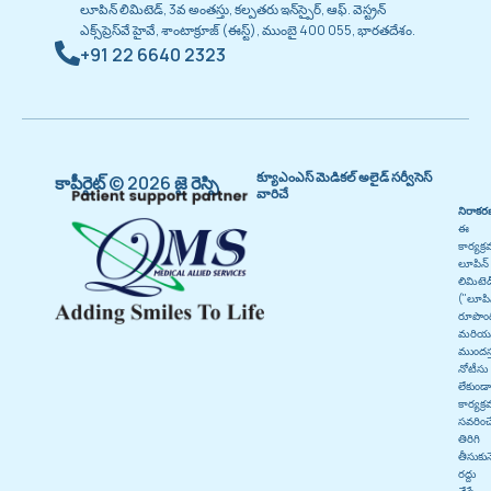
లూపిన్ లిమిటెడ్, 3వ అంతస్తు, కల్పతరు ఇన్‌స్పైర్, ఆఫ్. వెస్ట్రన్
ఎక్స్‌ప్రెస్‌వే హైవే, శాంటాక్రూజ్ (ఈస్ట్), ముంబై 400 055, భారతదేశం.
+91 22 6640 2323
క్యూఎంఎస్ మెడికల్ అలైడ్ సర్వీసెస్
కాపీరైట్ © 2026 జై రెస్పి
వారిచే
నిరాకర
ఈ
కార్యక్ర
లూపిన్
లిమిటెడ
("లూపి
రూపొంద
మరియ
ముందస్
నోటీసు
లేకుండా
కార్యక్ర
సవరించ
తిరిగి
తీసుకున
రద్దు
చేసే