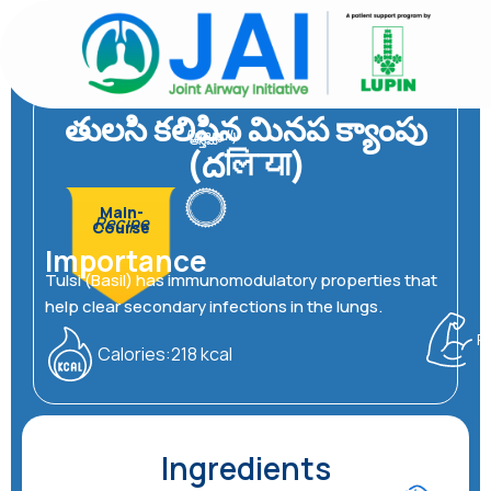
విషయానికి
వెళ్ళండి
తులసి కలిపిన మినప క్యాంపు
Friendly
ఆస్తమా
(దलिया)
Main-
Recipe
Course
Importance
Tulsi (Basil) has immunomodulatory properties that
help clear secondary infections in the lungs.
P
Calories:218 kcal
Ingredients