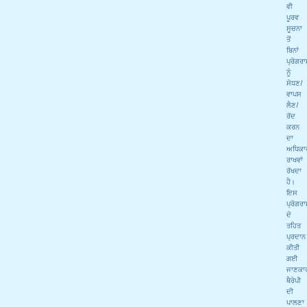
ਵੀ
ਪੂਰਵ
ਸੂਚਨਾ
ਤੋਂ
ਬਿਨਾਂ
ਪ੍ਰੋਗਰ
ਨੂੰ
ਸੋਧਣ/
ਵਾਪਸ
ਲੈਣ/
ਰੱਦ
ਕਰਨ
ਦਾ
ਅਧਿਕਾ
ਰਾਖਵਾਂ
ਰੱਖਦਾ
ਹੈ।
ਇਸ
ਪ੍ਰੋਗਰ
ਦੇ
ਤਹਿਤ
ਪ੍ਰਦਾਨ
ਕੀਤੀ
ਗਈ
ਜਾਣਕਾ
ਥੈਰੇਪੀ
ਦੀ
ਪਾਲਣਾ