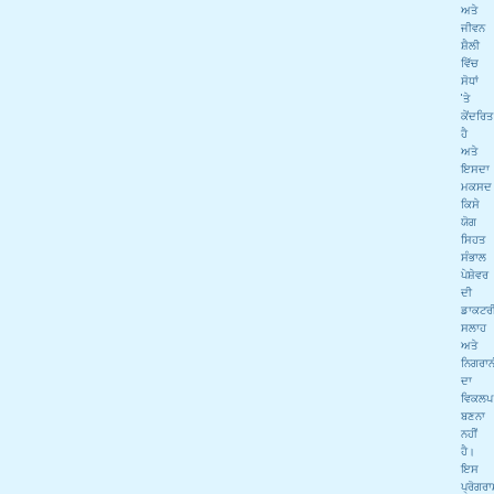
ਅਤੇ
ਜੀਵਨ
ਸ਼ੈਲੀ
ਵਿੱਚ
ਸੋਧਾਂ
'ਤੇ
ਕੇਂਦਰਿਤ
ਹੈ
ਅਤੇ
ਇਸਦਾ
ਮਕਸਦ
ਕਿਸੇ
ਯੋਗ
ਸਿਹਤ
ਸੰਭਾਲ
ਪੇਸ਼ੇਵਰ
ਦੀ
ਡਾਕਟਰ
ਸਲਾਹ
ਅਤੇ
ਨਿਗਰਾਨ
ਦਾ
ਵਿਕਲਪ
ਬਣਨਾ
ਨਹੀਂ
ਹੈ।
ਇਸ
ਪ੍ਰੋਗਰ