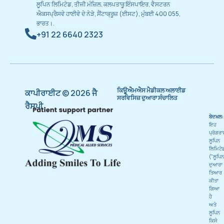
ਲੂਪਿਨ ਲਿਮਿਟੇਡ, ਤੀਜੀ ਮੰਜ਼ਿਲ, ਕਲਪਤਾਰੂ ਇੰਸਪਾਇਰ, ਵੈਸਟਰਨ
ਐਕਸਪ੍ਰੈਸਵੇ ਹਾਈਵੇ ਦੇ ਨੇੜੇ, ਸੈਂਟਾਕ੍ਰੂਜ਼ (ਈਸਟ), ਮੁੰਬਈ 400 055,
ਭਾਰਤ।.
+91 22 6640 2323
ਕਿਊਐਮਐਸ ਮੈਡੀਕਲ ਅਲਾਈਡ
ਕਾਪੀਰਾਈਟ © 2026 ਜੈ
ਸਰਵਿਸਿਜ਼ ਦੁਆਰਾ ਸੰਚਾਲਿਤ
ਰੈਸਪੀ
ਬੇਦਖ਼ਲ:
ਇਹ
ਪ੍ਰੋਗਰ
ਲੂਪਿਨ
ਲਿਮਿਟੇ
("ਲੂਪਿਨ
ਦੁਆਰਾ
ਤਿਆਰ
ਕੀਤਾ
ਗਿਆ
ਹੈ
ਅਤੇ
ਲੂਪਿਨ
ਕਿਸੇ