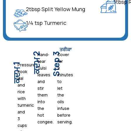
1tbsp 
2tbsp Split Yellow Mung
1/4 tsp Turmeric
ਤਰੀਕਾ
ਕਦਮ 2
Step 3
Hand-
Cover
tear
for
ਕਦਮ 1
Pressure
Tulsi
2
cook
leaves
minutes
dal
and
to
and
stir
let
rice
them
the
with
into
oils
turmeric
the
infuse
and
hot
before
3
congee.
serving.
cups