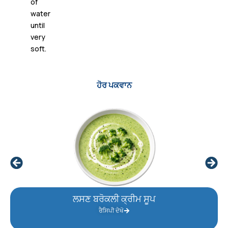
of
water
until
very
soft.
ਹੋਰ ਪਕਵਾਨ
ਲਸਣ ਬਰੋਕਲੀ ਕ੍ਰੀਮ ਸੂਪ
ਰੈਸਿਪੀ ਦੇਖੋ