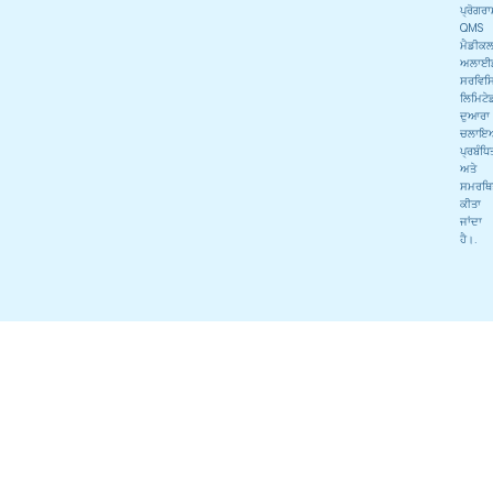
ਪ੍ਰੋਗਰ
QMS
ਮੈਡੀਕ
ਅਲਾਈ
ਸਰਵਿਸਿ
ਲਿਮਿਟੇ
ਦੁਆਰਾ
ਚਲਾਇ
ਪ੍ਰਬੰਧਿ
ਅਤੇ
ਸਮਰਥਿ
ਕੀਤਾ
ਜਾਂਦਾ
ਹੈ।.