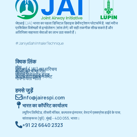
जेएआई (JAI) भारत का पहला डिजिटल डिवाइस डेमोंस्ट्रेशन प्लेटफॉर्म है, जहां मरीज
प्रशिक्षित विशेषज्ञों से इनहेलेशन (सांस लेने) की सही तकनीक सीख सकते हैं और
अतिरिक्त सहायता सेवाओं का लाभ उठा सकते हैं।
#JaniyeSahiInhalerTechnique
क्विक लिंक
होम
जेएआई (JAI) का परिचय
सांसों की बीमारियां
डिवाइस
सेल्फ असेसमेंट टेस्ट
लाइफस्टाइल मैनेजमेंट
गोपनीयता नीति
हमसे जुड़ें
info@jairespi.com
भारत का कॉर्पोरेट कार्यालय
ल्यूपिन लिमिटेड, तीसरी मंजिल, कल्पतरु इंस्पायर, वेस्टर्न एक्सप्रेस हाईवे के पास,
सांताक्रूज (पूर्व), मुंबई - 400 055, भारत।
+91 22 6640 2323