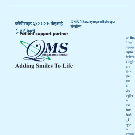
QMS मेडिकल एलाइड सर्विसेज द्वारा
कॉपीराइट © 2026 जेएआई
संचालित
(JAI) रेस्पी
अस्वीक
**यह
प्रोग्राम
ल्यूपिन
लिमिटेड
(“ल्यूपि
द्वारा
तैयार
किया
गया
है
और
ल्यूपिन
के
पास
बिना
किसी
पूर्व
सूचना
के
प्रोग्राम