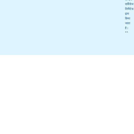
सर्विसेज
लिमिटेड
द्वारा
किया
जाता
है।
**