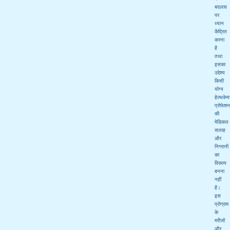
बदलाव
पर
ध्यान
केंद्रित
करना
है
तथा
इसका
उद्देश्य
किसी
योग्य
हेल्थकेय
प्रोफेश
की
मेडिकल
सलाह
और
निगरानी
का
विकल्प
बनना
नहीं
है।
इस
प्रोग्राम
के
मरीजों
और