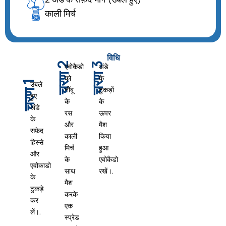
काली मिर्च
विधि
चरण 2
चरण 3
एवोकैडो
अंडे
को
के
चरण 1
उबले
नींबू
टुकड़ों
हुए
के
के
अंडे
रस
ऊपर
के
और
मैश
सफ़ेद
काली
किया
हिस्से
मिर्च
हुआ
और
के
एवोकैडो
एवोकाडो
साथ
रखें।.
के
मैश
टुकड़े
करके
कर
एक
लें।.
स्प्रेड