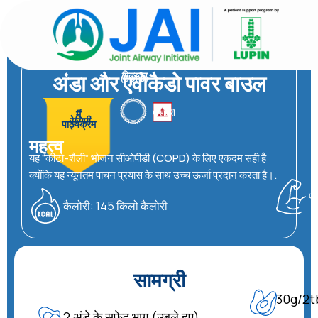
सामग्री
पर
जाएं
सीओपीडी
अंडा और एवोकैडो पावर बाउल
मित्रवत
(COPD)
मांसाहारी
मैं
रेसिपी
पाठ्यक्रम
महत्व
यह “कीटो-शैली” भोजन सीओपीडी (COPD) के लिए एकदम सही है
क्योंकि यह न्यूनतम पाचन प्रयास के साथ उच्च ऊर्जा प्रदान करता है।.
प्
कैलोरी: 145 किलो कैलोरी
सामग्री
30g/2tb
2 अंडे के सफ़ेद भाग (उबले हुए)